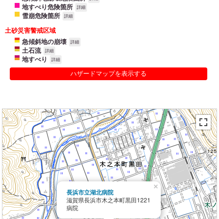
地すべり危険箇所
詳細
雪崩危険箇所
詳細
土砂災害警戒区域
急傾斜地の崩壊
詳細
土石流
詳細
地すべり
詳細
ハザードマップを表示する
×
長浜市立湖北病院
滋賀県長浜市木之本町黒田1221
病院