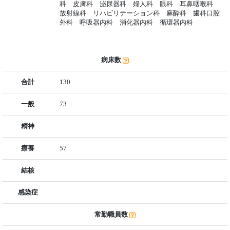
科 皮膚科 泌尿器科 婦人科 眼科 耳鼻咽喉科
放射線科 リハビリテーション科 麻酔科 歯科口腔
外科 呼吸器内科 消化器内科 循環器内科
病床数
合計
130
一般
73
精神
療養
57
結核
感染症
常勤職員数