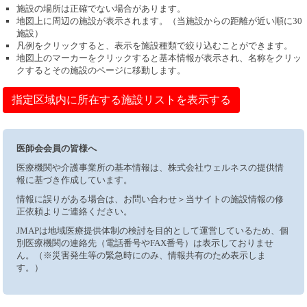
施設の場所は正確でない場合があります。
地図上に周辺の施設が表示されます。（当施設からの距離が近い順に30
施設）
凡例をクリックすると、表示を施設種類で絞り込むことができます。
地図上のマーカーをクリックすると基本情報が表示され、名称をクリッ
クするとその施設のページに移動します。
指定区域内に所在する施設リストを表示する
医師会会員の皆様へ
医療機関や介護事業所の基本情報は、株式会社ウェルネスの提供情
報に基づき作成しています。
情報に誤りがある場合は、お問い合わせ＞当サイトの施設情報の修
正依頼よりご連絡ください。
JMAPは地域医療提供体制の検討を目的として運営しているため、個
別医療機関の連絡先（電話番号やFAX番号）は表示しておりませ
ん。（※災害発生等の緊急時にのみ、情報共有のため表示しま
す。）