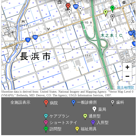
+
−
国土地理院
Shoreline data is derived from: United States. National Imagery and Mapping Agency. "Vector Map Level 0
(VMAP0)." Bethesda, MD: Denver, CO: The Agency; USGS Information Services, 1997.
全施設表示
一般診療所
歯科
病院
薬局
ケアプラン
通所型
ショートステイ
入所型
訪問型
福祉用具