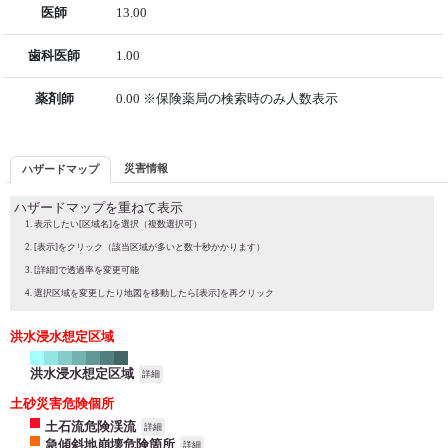
医師
13.00
歯科医師
1.00
薬剤師
0.00 ※保険薬局の検索時のみ人数表示
災害情報
ハザードマップ
ハザードマップを重ねて表示
表示したい[区域名]を選択（複数選択可）
[表示]をクリック（該当区域が多いと数十秒かかります）
[詳細]で透過率を変更可能
選択区域を変更したり地図を移動したら[表示]を再クリック
洪水浸水想定区域
洪水浸水想定区域
詳細
土砂災害危険個所
土石流危険渓流
詳細
急傾斜地崩壊危険箇所
詳細