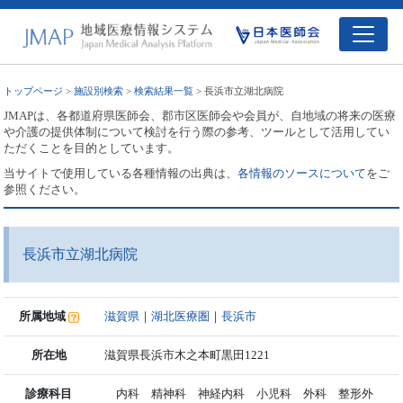
トップページ
>
施設別検索
>
検索結果一覧
> 長浜市立湖北病院
JMAPは、各都道府県医師会、郡市区医師会や会員が、自地域の将来の医療
や介護の提供体制について検討を行う際の参考、ツールとして活用してい
ただくことを目的としています。
当サイトで使用している各種情報の出典は、
各情報のソースについて
をご
参照ください。
長浜市立湖北病院
所属地域
滋賀県
｜
湖北医療圏
｜
長浜市
所在地
滋賀県長浜市木之本町黒田1221
診療科目
内科 精神科 神経内科 小児科 外科 整形外