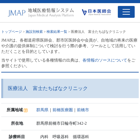
トップページ
>
施設別検索
>
検索結果一覧
> 医療法人 富士たちばなクリニック
JMAPは、各都道府県医師会、郡市区医師会や会員が、自地域の将来の医療
や介護の提供体制について検討を行う際の参考、ツールとして活用してい
ただくことを目的としています。
当サイトで使用している各種情報の出典は、
各情報のソースについて
をご
参照ください。
医療法人 富士たちばなクリニック
所属地域
群馬県
｜
前橋医療圏
｜
前橋市
所在地
群馬県前橋市日輪寺町342-2
診療科目
内科 呼吸器科 循環器科