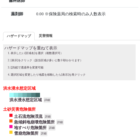
歯科医師
薬剤師
0.00 ※保険薬局の検索時のみ人数表示
災害情報
ハザードマップ
ハザードマップを重ねて表示
表示したい[区域名]を選択（複数選択可）
[表示]をクリック（該当区域が多いと数十秒かかります）
[詳細]で透過率を変更可能
選択区域を変更したり地図を移動したら[表示]を再クリック
洪水浸水想定区域
洪水浸水想定区域
詳細
土砂災害危険個所
土石流危険渓流
詳細
急傾斜地崩壊危険箇所
詳細
地すべり危険箇所
詳細
雪崩危険箇所
詳細