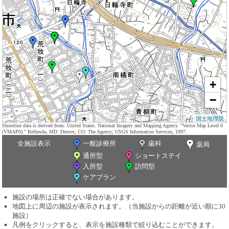
+
−
国土地理院
Shoreline data is derived from: United States. National Imagery and Mapping Agency. "Vector Map Level 0
(VMAP0)." Bethesda, MD: Denver, CO: The Agency; USGS Information Services, 1997.
全施設表示
一般診療所
歯科
薬局
通所型
ショートステイ
入所型
訪問型
ケアプラン
施設の場所は正確でない場合があります。
地図上に周辺の施設が表示されます。（当施設からの距離が近い順に30
施設）
凡例をクリックすると、表示を施設種類で絞り込むことができます。