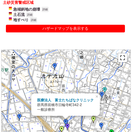
土砂災害警戒区域
急傾斜地の崩壊
詳細
土石流
詳細
地すべり
詳細
ハザードマップを表示する
×
医療法人 富士たちばなクリニック
群馬県前橋市日輪寺町342-2
一般診療所