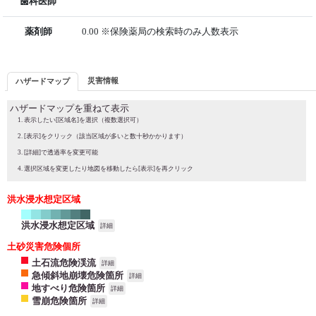
歯科医師
薬剤師
0.00 ※保険薬局の検索時のみ人数表示
災害情報
ハザードマップ
ハザードマップを重ねて表示
表示したい[区域名]を選択（複数選択可）
[表示]をクリック（該当区域が多いと数十秒かかります）
[詳細]で透過率を変更可能
選択区域を変更したり地図を移動したら[表示]を再クリック
洪水浸水想定区域
洪水浸水想定区域
詳細
土砂災害危険個所
土石流危険渓流
詳細
急傾斜地崩壊危険箇所
詳細
地すべり危険箇所
詳細
雪崩危険箇所
詳細