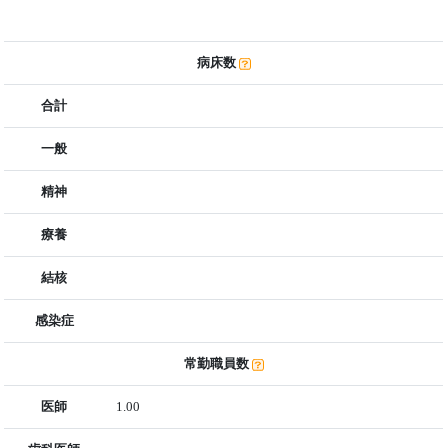
病床数
合計
一般
精神
療養
結核
感染症
常勤職員数
医師
1.00