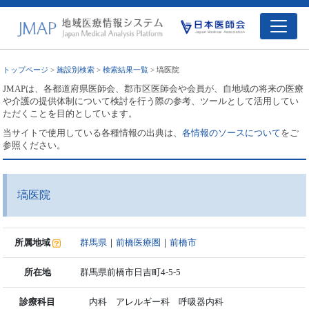
トップページ
>
施設別検索
>
検索結果一覧
> 塙医院
JMAPは、各都道府県医師会、郡市区医師会や会員が、自地域の将来の医療
や介護の提供体制について検討を行う際の参考、ツールとして活用してい
ただくことを目的としています。
当サイトで使用している各種情報の出典は、
各情報のソースについて
をご
参照ください。
塙医院
所属地域
群馬県
｜
前橋医療圏
｜
前橋市
所在地
群馬県前橋市日吉町4-5-5
診療科目
内科 アレルギー科 呼吸器内科