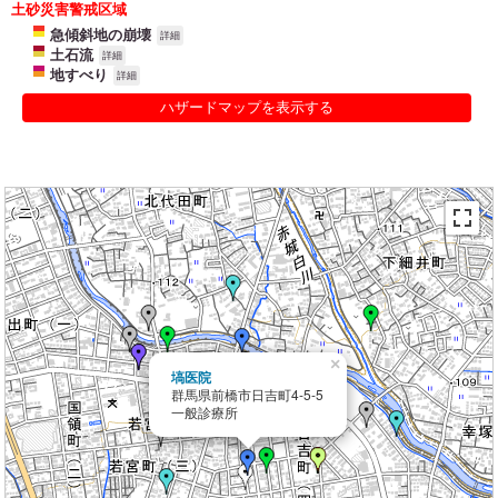
土砂災害警戒区域
急傾斜地の崩壊
詳細
土石流
詳細
地すべり
詳細
ハザードマップを表示する
×
塙医院
群馬県前橋市日吉町4-5-5
一般診療所