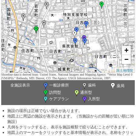
+
−
国土地理院
Shoreline data is derived from: United States. National Imagery and Mapping Agency. "Vector Map Level 0
(VMAP0)." Bethesda, MD: Denver, CO: The Agency; USGS Information Services, 1997.
全施設表示
一般診療所
歯科
薬局
訪問型
通所型
ケアプラン
入所型
施設の場所は正確でない場合があります。
地図上に周辺の施設が表示されます。（当施設からの距離が近い順に30
施設）
凡例をクリックすると、表示を施設種類で絞り込むことができます。
地図上のマーカーをクリックすると基本情報が表示され、名称をクリッ