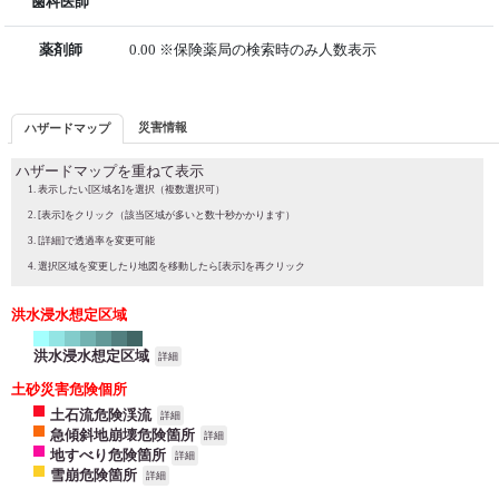
歯科医師
薬剤師
0.00 ※保険薬局の検索時のみ人数表示
災害情報
ハザードマップ
ハザードマップを重ねて表示
表示したい[区域名]を選択（複数選択可）
[表示]をクリック（該当区域が多いと数十秒かかります）
[詳細]で透過率を変更可能
選択区域を変更したり地図を移動したら[表示]を再クリック
洪水浸水想定区域
洪水浸水想定区域
詳細
土砂災害危険個所
土石流危険渓流
詳細
急傾斜地崩壊危険箇所
詳細
地すべり危険箇所
詳細
雪崩危険箇所
詳細