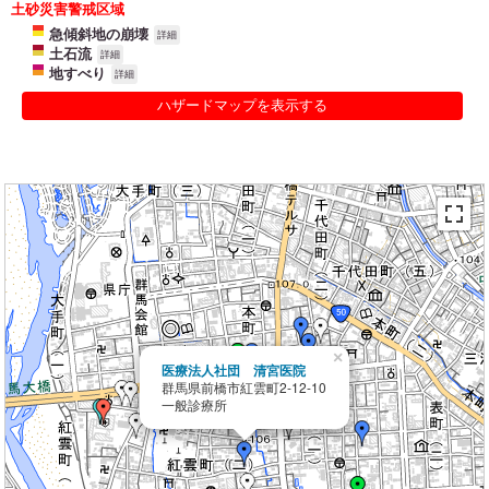
土砂災害警戒区域
急傾斜地の崩壊
詳細
土石流
詳細
地すべり
詳細
ハザードマップを表示する
×
医療法人社団 清宮医院
群馬県前橋市紅雲町2-12-10
一般診療所