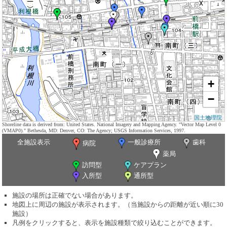
+
−
国土地理院
Shoreline data is derived from: United States. National Imagery and Mapping Agency. "Vector Map Level 0
(VMAP0)." Bethesda, MD: Denver, CO: The Agency; USGS Information Services, 1997.
全施設表示
一般診療所
歯科
病院
薬局
訪問型
ケアプラン
入所型
通所型
施設の場所は正確でない場合があります。
地図上に周辺の施設が表示されます。（当施設からの距離が近い順に30
施設）
凡例をクリックすると、表示を施設種類で絞り込むことができます。