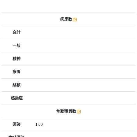
病床数
合計
一般
精神
療養
結核
感染症
常勤職員数
医師
1.00