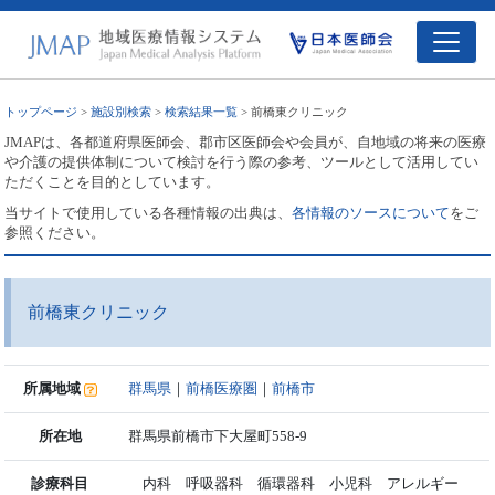
トップページ
>
施設別検索
>
検索結果一覧
> 前橋東クリニック
JMAPは、各都道府県医師会、郡市区医師会や会員が、自地域の将来の医療
や介護の提供体制について検討を行う際の参考、ツールとして活用してい
ただくことを目的としています。
当サイトで使用している各種情報の出典は、
各情報のソースについて
をご
参照ください。
前橋東クリニック
所属地域
群馬県
｜
前橋医療圏
｜
前橋市
所在地
群馬県前橋市下大屋町558-9
診療科目
内科 呼吸器科 循環器科 小児科 アレルギー