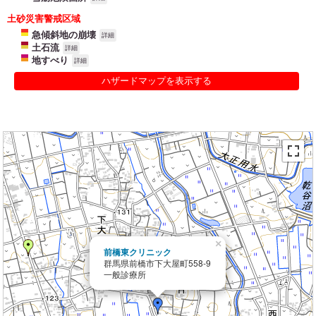
土砂災害警戒区域
急傾斜地の崩壊
詳細
土石流
詳細
地すべり
詳細
ハザードマップを表示する
×
前橋東クリニック
群馬県前橋市下大屋町558-9
一般診療所