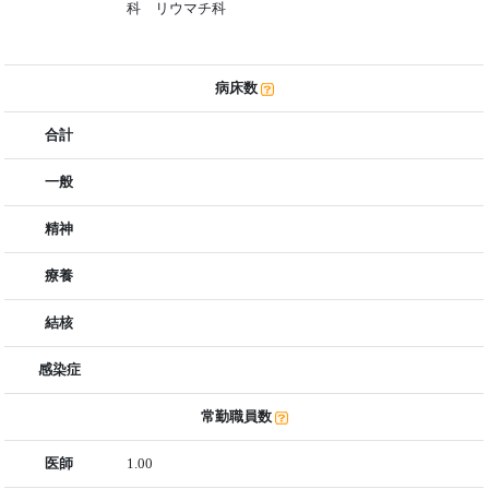
科 リウマチ科
病床数
合計
一般
精神
療養
結核
感染症
常勤職員数
医師
1.00