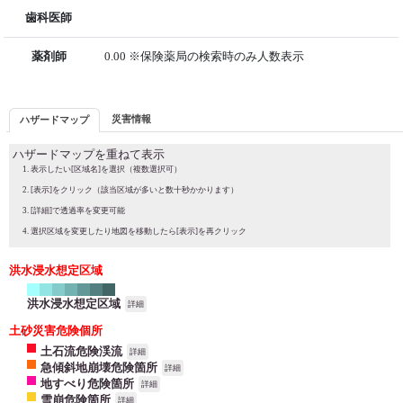
歯科医師
薬剤師
0.00 ※保険薬局の検索時のみ人数表示
災害情報
ハザードマップ
ハザードマップを重ねて表示
表示したい[区域名]を選択（複数選択可）
[表示]をクリック（該当区域が多いと数十秒かかります）
[詳細]で透過率を変更可能
選択区域を変更したり地図を移動したら[表示]を再クリック
洪水浸水想定区域
洪水浸水想定区域
詳細
土砂災害危険個所
土石流危険渓流
詳細
急傾斜地崩壊危険箇所
詳細
地すべり危険箇所
詳細
雪崩危険箇所
詳細