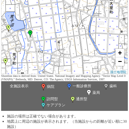
+
−
国土地理院
Shoreline data is derived from: United States. National Imagery and Mapping Agency. "Vector Map Level 0
(VMAP0)." Bethesda, MD: Denver, CO: The Agency; USGS Information Services, 1997.
全施設表示
一般診療所
歯科
病院
薬局
訪問型
通所型
ケアプラン
施設の場所は正確でない場合があります。
地図上に周辺の施設が表示されます。（当施設からの距離が近い順に30
施設）