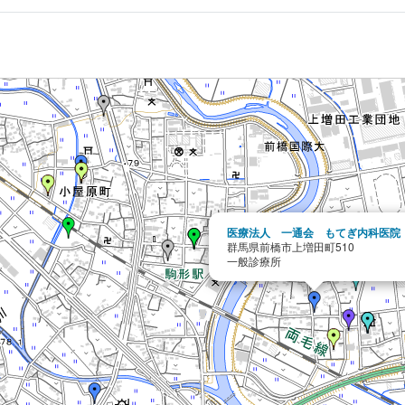
医療法人 一通会 もてぎ内科医院
群馬県前橋市上増田町510
一般診療所