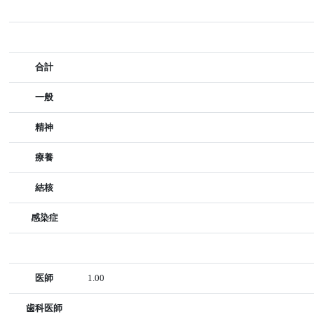
合計
一般
精神
療養
結核
感染症
医師
1.00
歯科医師