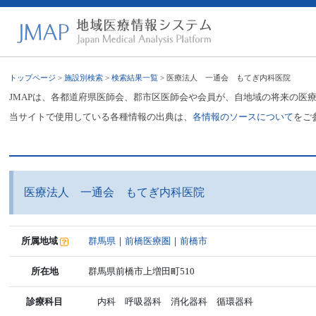
トップページ
>
施設別検索
>
検索結果一覧
> 医療法人 一通会 もてぎ内科医院
JMAPは、各都道府県医師会、郡市区医師会や会員が、自地域の将来の医
当サイトで使用している各種情報の出典は、
各情報のソースについて
をご
医療法人 一通会 もてぎ内科医院
所属地域
群馬県
｜
前橋医療圏
｜
前橋市
所在地
群馬県前橋市上増田町510
診療科目
内科 呼吸器科 消化器科 循環器科