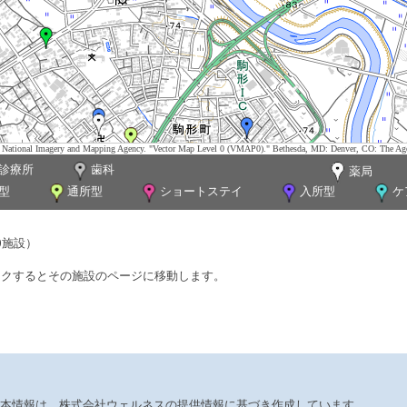
tes. National Imagery and Mapping Agency. "Vector Map Level 0 (VMAP0)." Bethesda, MD: Denver, CO: The Ag
診療所
歯科
薬局
型
通所型
ショートステイ
入所型
ケ
0施設）
ックするとその施設のページに移動します。
本情報は、株式会社ウェルネスの提供情報に基づき作成しています。