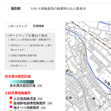
薬剤師
0.00 ※保険薬局の検索時のみ人数表示
災害情報
ハザードマップ
ハザードマップを重ねて表示
表示したい[区域名]を選択（複数選択可）
[表示]をクリック（該当区域が多いと数十
秒かかります）
[詳細]で透過率を変更可能
選択区域を変更したり地図を移動したら[表
示]を再クリック
洪水浸水想定区域
洪水浸水想定区域
詳細
土砂災害危険個所
土石流危険渓流
詳細
急傾斜地崩壊危険箇所
詳細
地すべり危険箇所
詳細