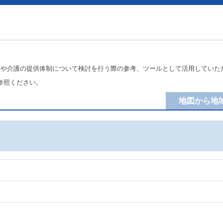
療や介護の提供体制について検討を行う際の参考、ツールとして活用していた
参照ください。
地図から地