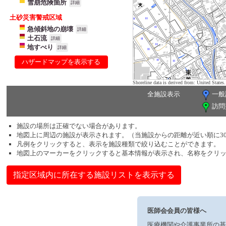
雪崩危険箇所
詳細
土砂災害警戒区域
急傾斜地の崩壊
詳細
土石流
詳細
地すべり
詳細
ハザードマップを表示する
Shoreline data is derived from: United Sta
全施設表示
一般
訪問
施設の場所は正確でない場合があります。
地図上に周辺の施設が表示されます。（当施設からの距離が近い順に3
凡例をクリックすると、表示を施設種類で絞り込むことができます。
地図上のマーカーをクリックすると基本情報が表示され、名称をクリ
指定区域内に所在する施設リストを表示する
医師会会員の皆様へ
医療機関や介護事業所の基