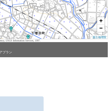
+
−
国土地理院
ency; USGS Information Services, 1997.
アプラン