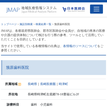
トップページ
>
施設別検索
>
検索結果一覧
> 籏原歯科医院
JMAPは、各都道府県医師会、郡市区医師会や会員が、自地域の将来の医療
や介護の提供体制について検討を行う際の参考、ツールとして活用してい
ただくことを目的としています。
当サイトで使用している各種情報の出典は、
各情報のソースについて
をご
参照ください。
籏原歯科医院
所属地域
長崎県
｜
長崎医療圏
｜
時津町
所在地
長崎県時津町左底郷78-18豊福ビル2F
診療科目
歯科 小児歯科