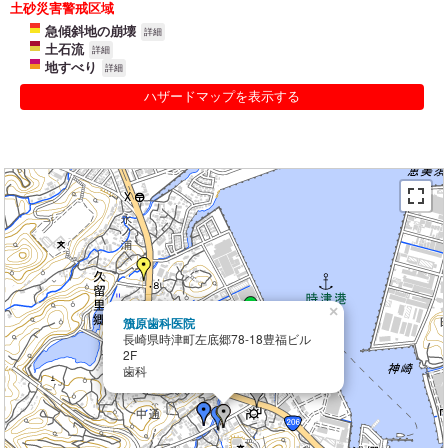
土砂災害警戒区域
急傾斜地の崩壊
詳細
土石流
詳細
地すべり
詳細
ハザードマップを表示する
×
籏原歯科医院
長崎県時津町左底郷78-18豊福ビル
2F
歯科