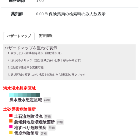
歯科医師
1.00
薬剤師
0.00 ※保険薬局の検索時のみ人数表示
災害情報
ハザードマップ
ハザードマップを重ねて表示
表示したい[区域名]を選択（複数選択可）
[表示]をクリック（該当区域が多いと数十秒かかります）
[詳細]で透過率を変更可能
選択区域を変更したり地図を移動したら[表示]を再クリック
洪水浸水想定区域
洪水浸水想定区域
詳細
土砂災害危険個所
土石流危険渓流
詳細
急傾斜地崩壊危険箇所
詳細
地すべり危険箇所
詳細
雪崩危険箇所
詳細