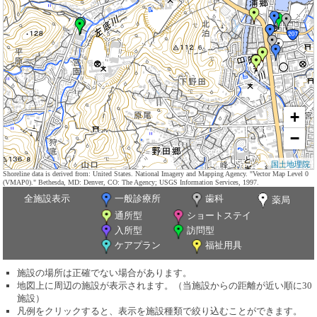
+
−
国土地理院
Shoreline data is derived from: United States. National Imagery and Mapping Agency. "Vector Map Level 0
(VMAP0)." Bethesda, MD: Denver, CO: The Agency; USGS Information Services, 1997.
全施設表示
一般診療所
歯科
薬局
通所型
ショートステイ
入所型
訪問型
ケアプラン
福祉用具
施設の場所は正確でない場合があります。
地図上に周辺の施設が表示されます。（当施設からの距離が近い順に30
施設）
凡例をクリックすると、表示を施設種類で絞り込むことができます。