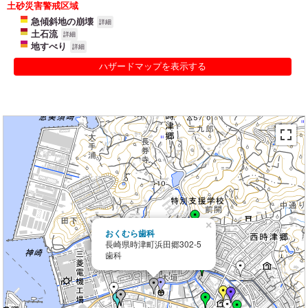
土砂災害警戒区域
急傾斜地の崩壊
詳細
土石流
詳細
地すべり
詳細
ハザードマップを表示する
×
おくむら歯科
長崎県時津町浜田郷302-5
歯科