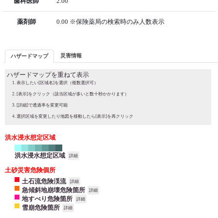
歯科医師
2.00
薬剤師
0.00 ※保険薬局の検索時のみ人数表示
災害情報
ハザードマップ
ハザードマップを重ねて表示
表示したい[区域名]を選択（複数選択可）
[表示]をクリック（該当区域が多いと数十秒かかります）
[詳細]で透過率を変更可能
選択区域を変更したり地図を移動したら[表示]を再クリック
洪水浸水想定区域
洪水浸水想定区域
詳細
土砂災害危険個所
土石流危険渓流
詳細
急傾斜地崩壊危険箇所
詳細
地すべり危険箇所
詳細
雪崩危険箇所
詳細