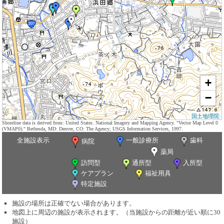
+
−
国土地理院
Shoreline data is derived from: United States. National Imagery and Mapping Agency. "Vector Map Level 0
(VMAP0)." Bethesda, MD: Denver, CO: The Agency; USGS Information Services, 1997.
全施設表示
一般診療所
歯科
病院
薬局
訪問型
通所型
入所型
ケアプラン
福祉用具
特定施設
施設の場所は正確でない場合があります。
地図上に周辺の施設が表示されます。（当施設からの距離が近い順に30
施設）