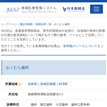
トップページ
>
施設別検索
>
検索結果一覧
> おくむら歯科
JMAPは、各都道府県医師会、郡市区医師会や会員が、自地域の将来の医療
や介護の提供体制について検討を行う際の参考、ツールとして活用してい
ただくことを目的としています。
当サイトで使用している各種情報の出典は、
各情報のソースについて
をご
参照ください。
おくむら歯科
所属地域
長崎県
｜
長崎医療圏
｜
時津町
所在地
長崎県時津町浜田郷302-5
診療科目
歯科 矯正歯科 小児歯科 歯科口腔外科