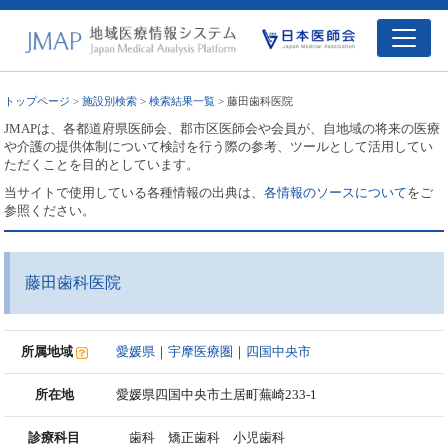
トップページ
>
施設別検索
>
検索結果一覧
> 藤田歯科医院
JMAPは、各都道府県医師会、郡市区医師会や会員が、自地域の将来の医療
や介護の提供体制について検討を行う際の参考、ツールとして活用してい
ただくことを目的としています。
当サイトで使用している各種情報の出典は、
各情報のソースについて
をご
参照ください。
藤田歯科医院
所属地域
愛媛県
｜
宇摩医療圏
｜
四国中央市
所在地
愛媛県四国中央市土居町蕪崎233-1
診療科目
歯科 矯正歯科 小児歯科