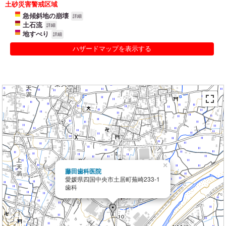
土砂災害警戒区域
急傾斜地の崩壊
詳細
土石流
詳細
地すべり
詳細
ハザードマップを表示する
×
藤田歯科医院
愛媛県四国中央市土居町蕪崎233-1
歯科