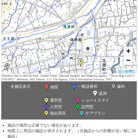
+
−
国土地理院
Shoreline data is derived from: United States. National Imagery and Mapping Agency. "Vector Map Level 0
(VMAP0)." Bethesda, MD: Denver, CO: The Agency; USGS Information Services, 1997.
全施設表示
一般診療所
歯科
病院
薬局
通所型
ショートステイ
入所型
訪問型
福祉用具
ケアプラン
施設の場所は正確でない場合があります。
地図上に周辺の施設が表示されます。（当施設からの距離が近い順に30
施設）