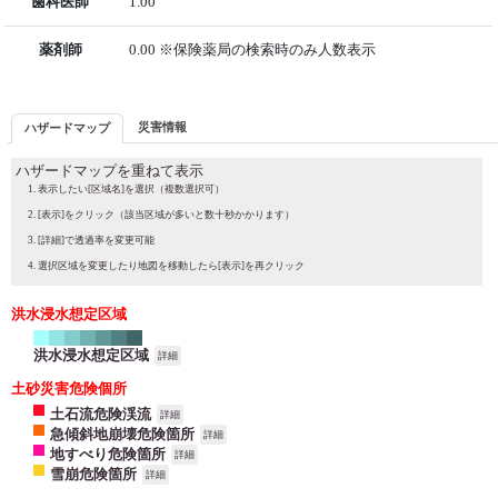
歯科医師
1.00
薬剤師
0.00 ※保険薬局の検索時のみ人数表示
災害情報
ハザードマップ
ハザードマップを重ねて表示
表示したい[区域名]を選択（複数選択可）
[表示]をクリック（該当区域が多いと数十秒かかります）
[詳細]で透過率を変更可能
選択区域を変更したり地図を移動したら[表示]を再クリック
洪水浸水想定区域
洪水浸水想定区域
詳細
土砂災害危険個所
土石流危険渓流
詳細
急傾斜地崩壊危険箇所
詳細
地すべり危険箇所
詳細
雪崩危険箇所
詳細