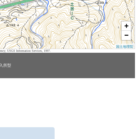
+
−
国土地理院
ency; USGS Information Services, 1997.
入所型