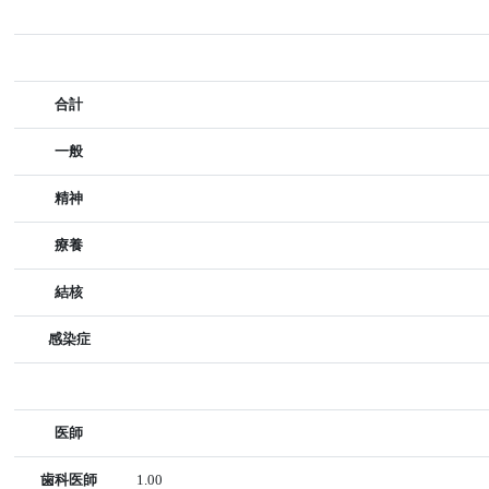
合計
一般
精神
療養
結核
感染症
医師
歯科医師
1.00