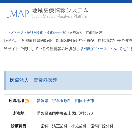
トップページ
>
施設別検索
>
検索結果一覧
> 医療法人 菅歯科医院
JMAPは、各都道府県医師会、郡市区医師会や会員が、自地域の将来の医
当サイトで使用している各種情報の出典は、
各情報のソースについて
をご
医療法人 菅歯科医院
所属地域
愛媛県
｜
宇摩医療圏
｜
四国中央市
所在地
愛媛県四国中央市土居町津根893
診療科目
歯科 矯正歯科 小児歯科 歯科口腔外科