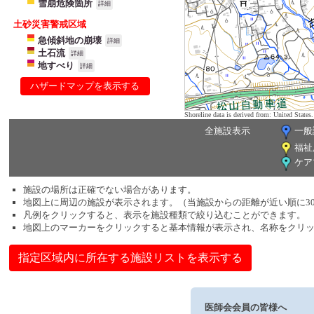
雪崩危険箇所
詳細
土砂災害警戒区域
急傾斜地の崩壊
詳細
土石流
詳細
地すべり
詳細
ハザードマップを表示する
Shoreline data is derived from: United Sta
全施設表示
一般
福祉
ケア
施設の場所は正確でない場合があります。
地図上に周辺の施設が表示されます。（当施設からの距離が近い順に3
凡例をクリックすると、表示を施設種類で絞り込むことができます。
地図上のマーカーをクリックすると基本情報が表示され、名称をクリ
指定区域内に所在する施設リストを表示する
医師会会員の皆様へ