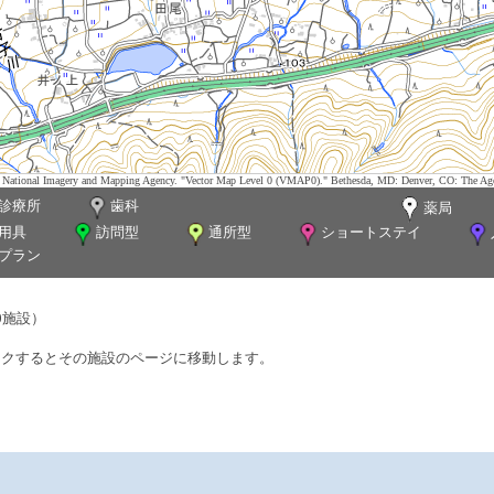
tes. National Imagery and Mapping Agency. "Vector Map Level 0 (VMAP0)." Bethesda, MD: Denver, CO: The Ag
診療所
歯科
薬局
用具
訪問型
通所型
ショートステイ
プラン
0施設）
ックするとその施設のページに移動します。