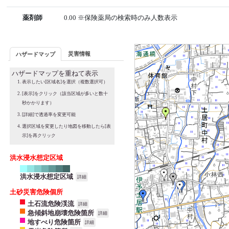
薬剤師
0.00 ※保険薬局の検索時のみ人数表示
災害情報
ハザードマップ
ハザードマップを重ねて表示
表示したい[区域名]を選択（複数選択可）
[表示]をクリック（該当区域が多いと数十
秒かかります）
[詳細]で透過率を変更可能
選択区域を変更したり地図を移動したら[表
示]を再クリック
洪水浸水想定区域
洪水浸水想定区域
詳細
土砂災害危険個所
土石流危険渓流
詳細
急傾斜地崩壊危険箇所
詳細
地すべり危険箇所
詳細