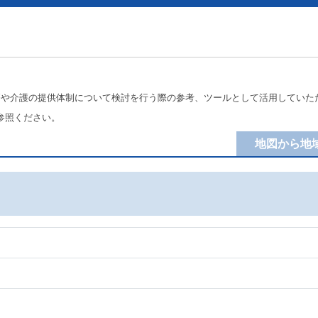
療や介護の提供体制について検討を行う際の参考、ツールとして活用していた
参照ください。
地図から地