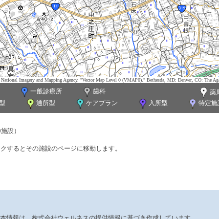
tes. National Imagery and Mapping Agency. "Vector Map Level 0 (VMAP0)." Bethesda, MD: Denver, CO: The Ag
一般診療所
歯科
薬
型
通所型
ケアプラン
入所型
特定施
0施設）
ックするとその施設のページに移動します。
本情報は、株式会社ウェルネスの提供情報に基づき作成しています。