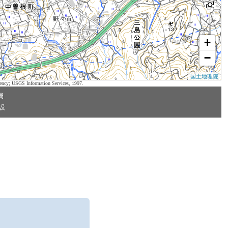
+
−
国土地理院
ency; USGS Information Services, 1997.
局
設