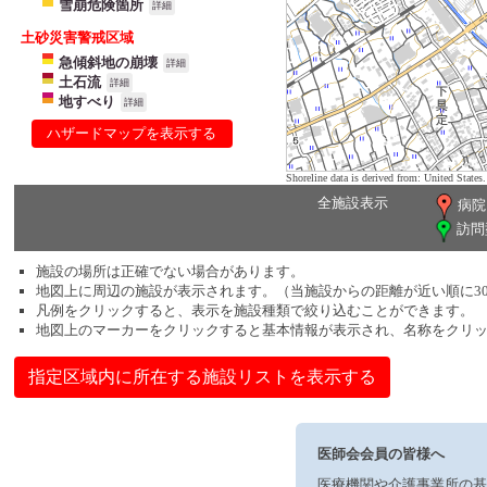
雪崩危険箇所
詳細
土砂災害警戒区域
急傾斜地の崩壊
詳細
土石流
詳細
地すべり
詳細
ハザードマップを表示する
Shoreline data is derived from: United Sta
全施設表示
病院
訪問
施設の場所は正確でない場合があります。
地図上に周辺の施設が表示されます。（当施設からの距離が近い順に3
凡例をクリックすると、表示を施設種類で絞り込むことができます。
地図上のマーカーをクリックすると基本情報が表示され、名称をクリ
指定区域内に所在する施設リストを表示する
医師会会員の皆様へ
医療機関や介護事業所の基