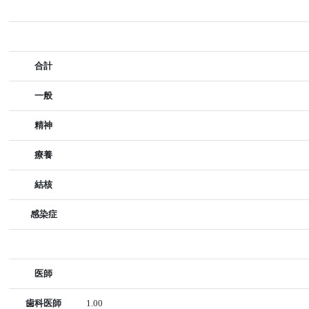
合計
一般
精神
療養
結核
感染症
医師
歯科医師
1.00