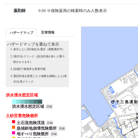
薬剤師
0.00 ※保険薬局の検索時のみ人数表示
災害情報
ハザードマップ
ハザードマップを重ねて表示
表示したい[区域名]を選択（複数選択可）
[表示]をクリック（該当区域が多いと数十
秒かかります）
[詳細]で透過率を変更可能
選択区域を変更したり地図を移動したら[表
示]を再クリック
洪水浸水想定区域
洪水浸水想定区域
詳細
土砂災害危険個所
土石流危険渓流
詳細
急傾斜地崩壊危険箇所
詳細
地すべり危険箇所
詳細