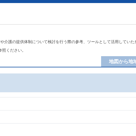
療や介護の提供体制について検討を行う際の参考、ツールとして活用していた
参照ください。
地図から地