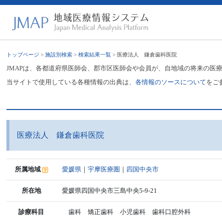
トップページ
>
施設別検索
>
検索結果一覧
> 医療法人 鎌倉歯科医院
JMAPは、各都道府県医師会、郡市区医師会や会員が、自地域の将来の医
当サイトで使用している各種情報の出典は、
各情報のソースについて
をご
医療法人 鎌倉歯科医院
所属地域
愛媛県
｜
宇摩医療圏
｜
四国中央市
所在地
愛媛県四国中央市三島中央5-9-21
診療科目
歯科 矯正歯科 小児歯科 歯科口腔外科