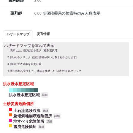
歯科医師
3.00
薬剤師
0.00 ※保険薬局の検索時のみ人数表示
災害情報
ハザードマップ
ハザードマップを重ねて表示
表示したい[区域名]を選択（複数選択可）
[表示]をクリック（該当区域が多いと数十秒かかります）
[詳細]で透過率を変更可能
選択区域を変更したり地図を移動したら[表示]を再クリック
洪水浸水想定区域
洪水浸水想定区域
詳細
土砂災害危険個所
土石流危険渓流
詳細
急傾斜地崩壊危険箇所
詳細
地すべり危険箇所
詳細
雪崩危険箇所
詳細