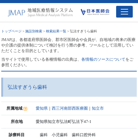
トップページ
>
施設別検索
>
検索結果一覧
> 弘法すぎうら歯科
JMAPは、各都道府県医師会、郡市区医師会や会員が、自地域の将来の医療
や介護の提供体制について検討を行う際の参考、ツールとして活用してい
ただくことを目的としています。
当サイトで使用している各種情報の出典は、
各情報のソースについて
をご
参照ください。
弘法すぎうら歯科
所属地域
愛知県
｜
西三河南部西医療圏
｜
知立市
所在地
愛知県知立市弘法町弘法下47-1
診療科目
歯科 小児歯科 歯科口腔外科