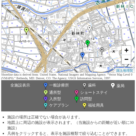
+
−
国土地理院
Shoreline data is derived from: United States. National Imagery and Mapping Agency. "Vector Map Level 0
(VMAP0)." Bethesda, MD: Denver, CO: The Agency; USGS Information Services, 1997.
全施設表示
一般診療所
歯科
薬局
通所型
ショートステイ
入所型
訪問型
ケアプラン
福祉用具
施設の場所は正確でない場合があります。
地図上に周辺の施設が表示されます。（当施設からの距離が近い順に30
施設）
凡例をクリックすると、表示を施設種類で絞り込むことができます。