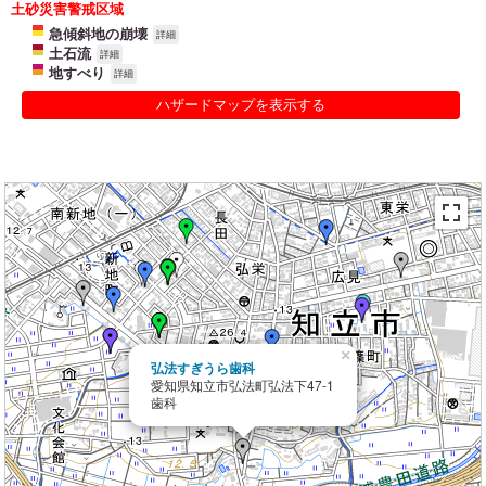
土砂災害警戒区域
急傾斜地の崩壊
詳細
土石流
詳細
地すべり
詳細
ハザードマップを表示する
×
弘法すぎうら歯科
愛知県知立市弘法町弘法下47-1
歯科