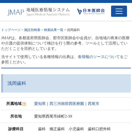
トップページ
>
施設別検索
>
検索結果一覧
> 浅岡歯科
JMAPは、各都道府県医師会、郡市区医師会や会員が、自地域の将来の医療
や介護の提供体制について検討を行う際の参考、ツールとして活用してい
ただくことを目的としています。
当サイトで使用している各種情報の出典は、
各情報のソースについて
をご
参照ください。
浅岡歯科
所属地域
愛知県
｜
西三河南部西医療圏
｜
西尾市
所在地
愛知県西尾市緑町2-39
診療科目
歯科 矯正歯科 小児歯科 歯科口腔外科