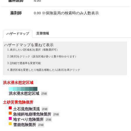
歯科医師
4.00
薬剤師
0.00 ※保険薬局の検索時のみ人数表示
災害情報
ハザードマップ
ハザードマップを重ねて表示
表示したい[区域名]を選択（複数選択可）
[表示]をクリック（該当区域が多いと数十秒かかります）
[詳細]で透過率を変更可能
選択区域を変更したり地図を移動したら[表示]を再クリック
洪水浸水想定区域
洪水浸水想定区域
詳細
土砂災害危険個所
土石流危険渓流
詳細
急傾斜地崩壊危険箇所
詳細
地すべり危険箇所
詳細
雪崩危険箇所
詳細