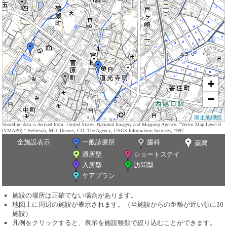
+
−
国土地理院
Shoreline data is derived from: United States. National Imagery and Mapping Agency. "Vector Map Level 0
(VMAP0)." Bethesda, MD: Denver, CO: The Agency; USGS Information Services, 1997.
全施設表示
一般診療所
歯科
薬局
通所型
ショートステイ
入所型
訪問型
ケアプラン
施設の場所は正確でない場合があります。
地図上に周辺の施設が表示されます。（当施設からの距離が近い順に30
施設）
凡例をクリックすると、表示を施設種類で絞り込むことができます。