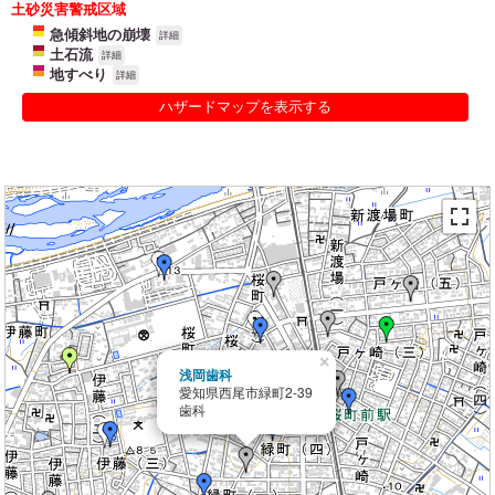
土砂災害警戒区域
急傾斜地の崩壊
詳細
土石流
詳細
地すべり
詳細
ハザードマップを表示する
×
浅岡歯科
愛知県西尾市緑町2-39
歯科