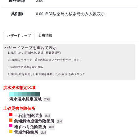
歯科医師
2.00
薬剤師
0.00 ※保険薬局の検索時のみ人数表示
災害情報
ハザードマップ
ハザードマップを重ねて表示
表示したい[区域名]を選択（複数選択可）
[表示]をクリック（該当区域が多いと数十秒かかります）
[詳細]で透過率を変更可能
選択区域を変更したり地図を移動したら[表示]を再クリック
洪水浸水想定区域
洪水浸水想定区域
詳細
土砂災害危険個所
土石流危険渓流
詳細
急傾斜地崩壊危険箇所
詳細
地すべり危険箇所
詳細
雪崩危険箇所
詳細