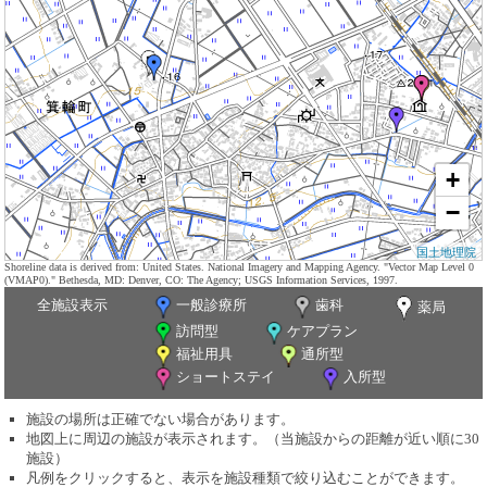
+
−
国土地理院
Shoreline data is derived from: United States. National Imagery and Mapping Agency. "Vector Map Level 0
(VMAP0)." Bethesda, MD: Denver, CO: The Agency; USGS Information Services, 1997.
全施設表示
一般診療所
歯科
薬局
訪問型
ケアプラン
福祉用具
通所型
ショートステイ
入所型
施設の場所は正確でない場合があります。
地図上に周辺の施設が表示されます。（当施設からの距離が近い順に30
施設）
凡例をクリックすると、表示を施設種類で絞り込むことができます。