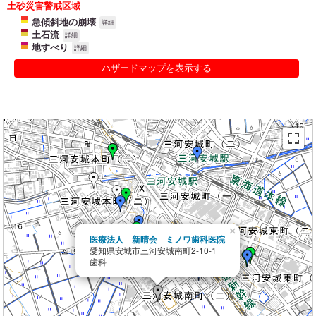
土砂災害警戒区域
急傾斜地の崩壊
詳細
土石流
詳細
地すべり
詳細
ハザードマップを表示する
×
医療法人 新晴会 ミノワ歯科医院
愛知県安城市三河安城南町2-10-1
歯科