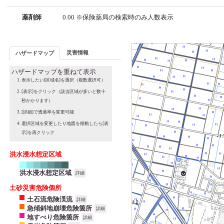
薬剤師
0.00 ※保険薬局の検索時のみ人数表示
災害情報
ハザードマップ
ハザードマップを重ねて表示
表示したい[区域名]を選択（複数選択可）
[表示]をクリック（該当区域が多いと数十
秒かかります）
[詳細]で透過率を変更可能
選択区域を変更したり地図を移動したら[表
示]を再クリック
洪水浸水想定区域
洪水浸水想定区域
詳細
土砂災害危険個所
土石流危険渓流
詳細
急傾斜地崩壊危険箇所
詳細
地すべり危険箇所
詳細