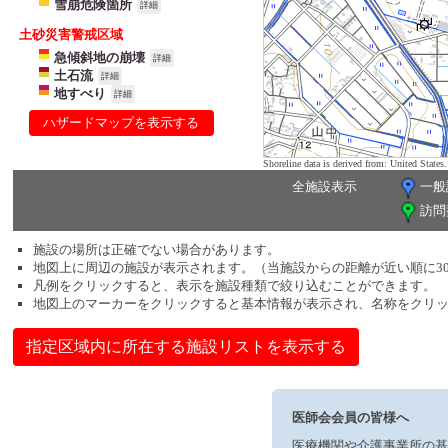
雪崩危険箇所
詳細
土砂災害警戒区域
急傾斜地の崩壊
詳細
土石流
詳細
地すべり
詳細
ハザードマップを表示する
Shoreline data is derived from: United Sta
全施設表示
一般
訪問
施設の場所は正確でない場合があります。
地図上に周辺の施設が表示されます。（当施設からの距離が近い順に3
凡例をクリックすると、表示を施設種類で絞り込むことができます。
地図上のマーカーをクリックすると基本情報が表示され、名称をクリ
指定区域内に所在する施設リストを表示する
医師会会員の皆様へ
医療機関や介護事業所の基