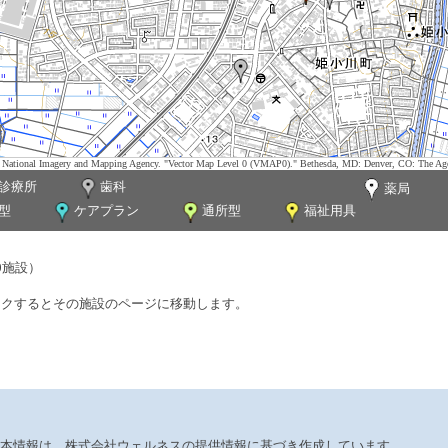
tes. National Imagery and Mapping Agency. "Vector Map Level 0 (VMAP0)." Bethesda, MD: Denver, CO: The Ag
診療所
歯科
薬局
型
ケアプラン
通所型
福祉用具
0施設）
ックするとその施設のページに移動します。
本情報は、株式会社ウェルネスの提供情報に基づき作成しています。