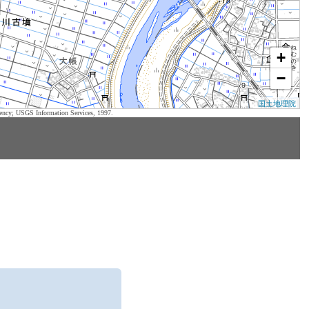
+
−
国土地理院
ency; USGS Information Services, 1997.