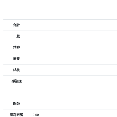
合計
一般
精神
療養
結核
感染症
医師
歯科医師
2.00