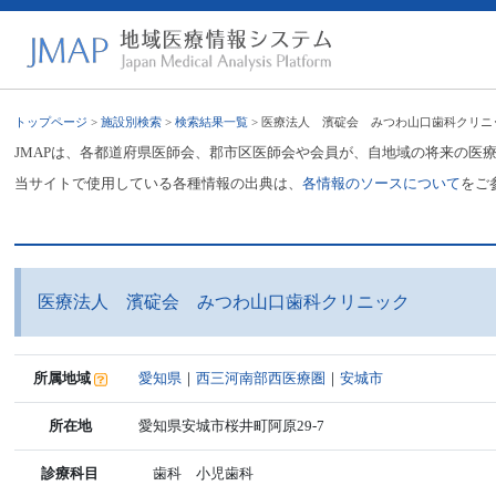
トップページ
>
施設別検索
>
検索結果一覧
> 医療法人 濱碇会 みつわ山口歯科クリニ
JMAPは、各都道府県医師会、郡市区医師会や会員が、自地域の将来の医
当サイトで使用している各種情報の出典は、
各情報のソースについて
をご
医療法人 濱碇会 みつわ山口歯科クリニック
所属地域
愛知県
｜
西三河南部西医療圏
｜
安城市
所在地
愛知県安城市桜井町阿原29-7
診療科目
歯科 小児歯科