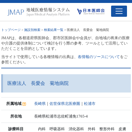
トップページ
>
施設別検索
>
検索結果一覧
> 医療法人 長愛会 菊地病院
JMAPは、各都道府県医師会、郡市区医師会や会員が、自地域の将来の医療
や介護の提供体制について検討を行う際の参考、ツールとして活用してい
ただくことを目的としています。
当サイトで使用している各種情報の出典は、
各情報のソースについて
をご
参照ください。
医療法人 長愛会 菊地病院
所属地域
長崎県
｜
佐世保県北医療圏
｜
松浦市
所在地
長崎県松浦市志佐町浦免1765-4
診療科目
内科 呼吸器科 消化器科 外科 整形外科 皮膚