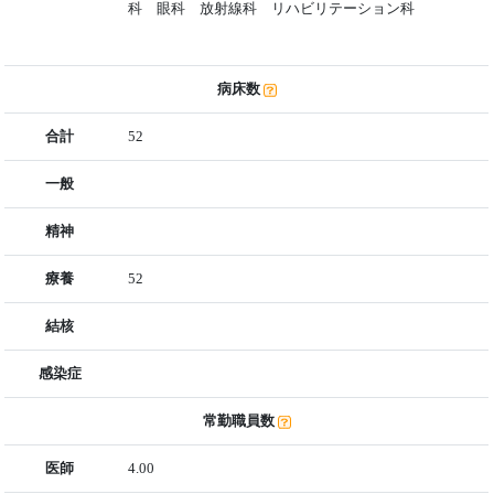
科 眼科 放射線科 リハビリテーション科
病床数
合計
52
一般
精神
療養
52
結核
感染症
常勤職員数
医師
4.00