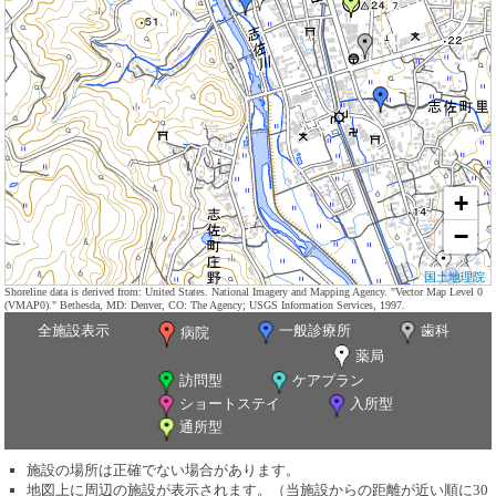
+
−
国土地理院
Shoreline data is derived from: United States. National Imagery and Mapping Agency. "Vector Map Level 0
(VMAP0)." Bethesda, MD: Denver, CO: The Agency; USGS Information Services, 1997.
全施設表示
一般診療所
歯科
病院
薬局
訪問型
ケアプラン
ショートステイ
入所型
通所型
施設の場所は正確でない場合があります。
地図上に周辺の施設が表示されます。（当施設からの距離が近い順に30