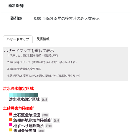
歯科医師
薬剤師
0.00 ※保険薬局の検索時のみ人数表示
災害情報
ハザードマップ
ハザードマップを重ねて表示
表示したい[区域名]を選択（複数選択可）
[表示]をクリック（該当区域が多いと数十秒かかります）
[詳細]で透過率を変更可能
選択区域を変更したり地図を移動したら[表示]を再クリック
洪水浸水想定区域
洪水浸水想定区域
詳細
土砂災害危険個所
土石流危険渓流
詳細
急傾斜地崩壊危険箇所
詳細
地すべり危険箇所
詳細
雪崩危険箇所
詳細