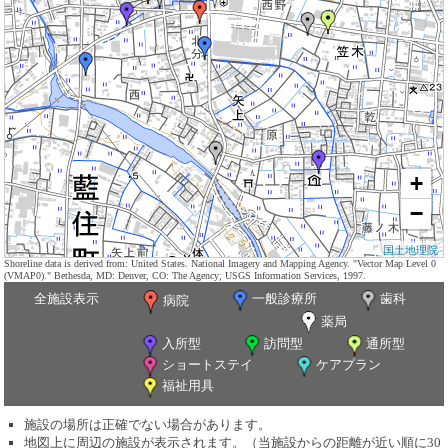
+
−
国土地理院
Shoreline data is derived from: United States. National Imagery and Mapping Agency. "Vector Map Level 0
(VMAP0)." Bethesda, MD: Denver, CO: The Agency; USGS Information Services, 1997.
全施設表示
一般診療所
歯科
病院
薬局
入所型
訪問型
通所型
ショートステイ
ケアプラン
福祉用具
施設の場所は正確でない場合があります。
地図上に周辺の施設が表示されます。（当施設からの距離が近い順に30