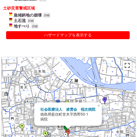
土砂災害警戒区域
急傾斜地の崩壊
詳細
土石流
詳細
地すべり
詳細
ハザードマップを表示する
×
社会医療法人 凌雲会 稲次病院
徳島県藍住町笠木字西野50-1
病院