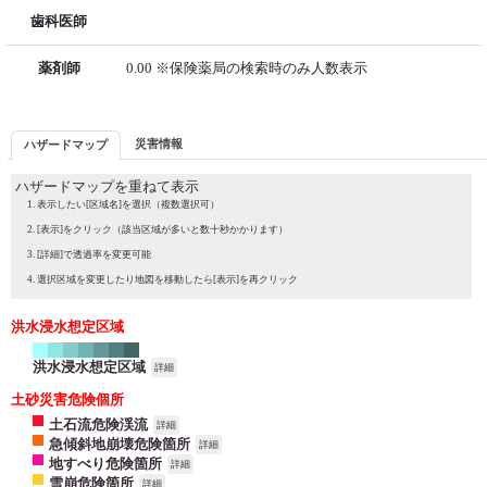
歯科医師
薬剤師
0.00 ※保険薬局の検索時のみ人数表示
災害情報
ハザードマップ
ハザードマップを重ねて表示
表示したい[区域名]を選択（複数選択可）
[表示]をクリック（該当区域が多いと数十秒かかります）
[詳細]で透過率を変更可能
選択区域を変更したり地図を移動したら[表示]を再クリック
洪水浸水想定区域
洪水浸水想定区域
詳細
土砂災害危険個所
土石流危険渓流
詳細
急傾斜地崩壊危険箇所
詳細
地すべり危険箇所
詳細
雪崩危険箇所
詳細