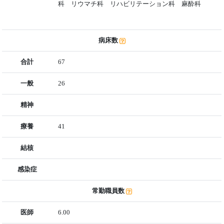
科 リウマチ科 リハビリテーション科 麻酔科
病床数
合計
67
一般
26
精神
療養
41
結核
感染症
常勤職員数
医師
6.00