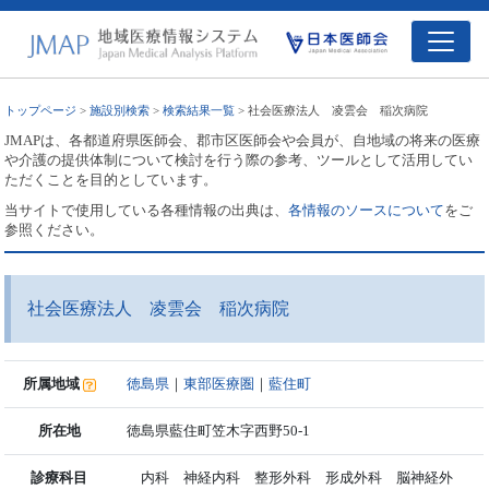
トップページ
>
施設別検索
>
検索結果一覧
> 社会医療法人 凌雲会 稲次病院
JMAPは、各都道府県医師会、郡市区医師会や会員が、自地域の将来の医療
や介護の提供体制について検討を行う際の参考、ツールとして活用してい
ただくことを目的としています。
当サイトで使用している各種情報の出典は、
各情報のソースについて
をご
参照ください。
社会医療法人 凌雲会 稲次病院
所属地域
徳島県
｜
東部医療圏
｜
藍住町
所在地
徳島県藍住町笠木字西野50-1
診療科目
内科 神経内科 整形外科 形成外科 脳神経外