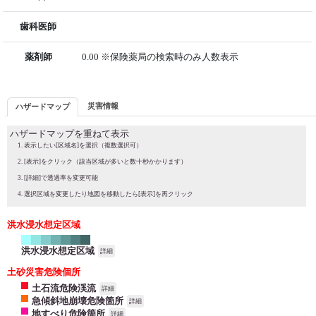
歯科医師
薬剤師
0.00 ※保険薬局の検索時のみ人数表示
災害情報
ハザードマップ
ハザードマップを重ねて表示
表示したい[区域名]を選択（複数選択可）
[表示]をクリック（該当区域が多いと数十秒かかります）
[詳細]で透過率を変更可能
選択区域を変更したり地図を移動したら[表示]を再クリック
洪水浸水想定区域
洪水浸水想定区域
詳細
土砂災害危険個所
土石流危険渓流
詳細
急傾斜地崩壊危険箇所
詳細
地すべり危険箇所
詳細