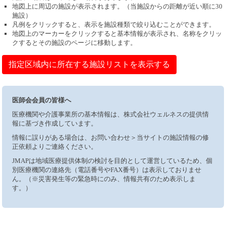
地図上に周辺の施設が表示されます。（当施設からの距離が近い順に30
施設）
凡例をクリックすると、表示を施設種類で絞り込むことができます。
地図上のマーカーをクリックすると基本情報が表示され、名称をクリッ
クするとその施設のページに移動します。
指定区域内に所在する施設リストを表示する
医師会会員の皆様へ
医療機関や介護事業所の基本情報は、株式会社ウェルネスの提供情
報に基づき作成しています。
情報に誤りがある場合は、お問い合わせ＞当サイトの施設情報の修
正依頼よりご連絡ください。
JMAPは地域医療提供体制の検討を目的として運営しているため、個
別医療機関の連絡先（電話番号やFAX番号）は表示しておりませ
ん。（※災害発生等の緊急時にのみ、情報共有のため表示しま
す。）