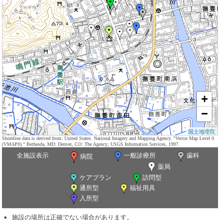
+
−
国土地理院
Shoreline data is derived from: United States. National Imagery and Mapping Agency. "Vector Map Level 0
(VMAP0)." Bethesda, MD: Denver, CO: The Agency; USGS Information Services, 1997.
全施設表示
一般診療所
歯科
病院
薬局
ケアプラン
訪問型
通所型
福祉用具
入所型
施設の場所は正確でない場合があります。