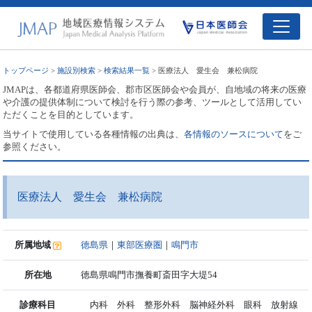
トップページ
>
施設別検索
>
検索結果一覧
> 医療法人 愛生会 兼松病院
JMAPは、各都道府県医師会、郡市区医師会や会員が、自地域の将来の医療
や介護の提供体制について検討を行う際の参考、ツールとして活用してい
ただくことを目的としています。
当サイトで使用している各種情報の出典は、
各情報のソースについて
をご
参照ください。
医療法人 愛生会 兼松病院
所属地域
徳島県
｜
東部医療圏
｜
鳴門市
所在地
徳島県鳴門市撫養町斎田字大堤54
診療科目
内科 外科 整形外科 脳神経外科 眼科 放射線