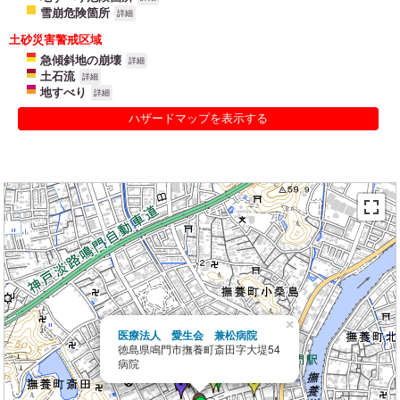
雪崩危険箇所
詳細
土砂災害警戒区域
急傾斜地の崩壊
詳細
土石流
詳細
地すべり
詳細
ハザードマップを表示する
×
医療法人 愛生会 兼松病院
徳島県鳴門市撫養町斎田字大堤54
病院