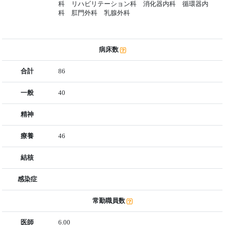
科 リハビリテーション科 消化器内科 循環器内
科 肛門外科 乳腺外科
病床数
合計
86
一般
40
精神
療養
46
結核
感染症
常勤職員数
医師
6.00