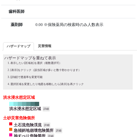
歯科医師
薬剤師
0.00 ※保険薬局の検索時のみ人数表示
災害情報
ハザードマップ
ハザードマップを重ねて表示
表示したい[区域名]を選択（複数選択可）
[表示]をクリック（該当区域が多いと数十秒かかります）
[詳細]で透過率を変更可能
選択区域を変更したり地図を移動したら[表示]を再クリック
洪水浸水想定区域
洪水浸水想定区域
詳細
土砂災害危険個所
土石流危険渓流
詳細
急傾斜地崩壊危険箇所
詳細
地すべり危険箇所
詳細