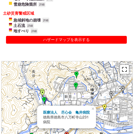
雪崩危険箇所
詳細
土砂災害警戒区域
急傾斜地の崩壊
詳細
土石流
詳細
地すべり
詳細
ハザードマップを表示する
×
医療法人 尽心会 亀井病院
徳島県徳島市八万町寺山231
病院