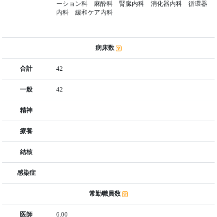
ーション科 麻酔科 腎臓内科 消化器内科 循環器
内科 緩和ケア内科
病床数
合計
42
一般
42
精神
療養
結核
感染症
常勤職員数
医師
6.00