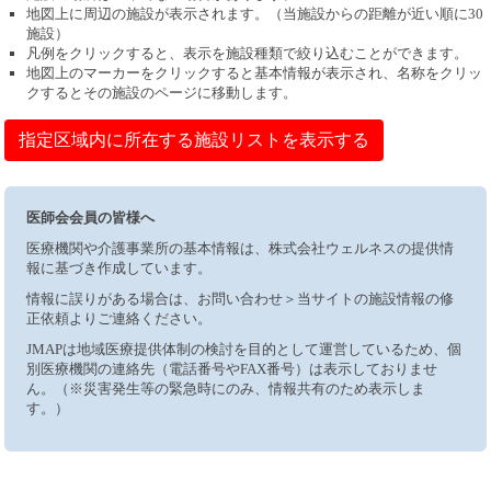
地図上に周辺の施設が表示されます。（当施設からの距離が近い順に30
施設）
凡例をクリックすると、表示を施設種類で絞り込むことができます。
地図上のマーカーをクリックすると基本情報が表示され、名称をクリッ
クするとその施設のページに移動します。
指定区域内に所在する施設リストを表示する
医師会会員の皆様へ
医療機関や介護事業所の基本情報は、株式会社ウェルネスの提供情
報に基づき作成しています。
情報に誤りがある場合は、お問い合わせ＞当サイトの施設情報の修
正依頼よりご連絡ください。
JMAPは地域医療提供体制の検討を目的として運営しているため、個
別医療機関の連絡先（電話番号やFAX番号）は表示しておりませ
ん。（※災害発生等の緊急時にのみ、情報共有のため表示しま
す。）