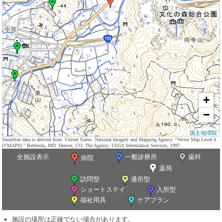
+
−
国土地理院
Shoreline data is derived from: United States. National Imagery and Mapping Agency. "Vector Map Level 0
(VMAP0)." Bethesda, MD: Denver, CO: The Agency; USGS Information Services, 1997.
全施設表示
一般診療所
歯科
病院
薬局
訪問型
通所型
ショートステイ
入所型
福祉用具
ケアプラン
施設の場所は正確でない場合があります。