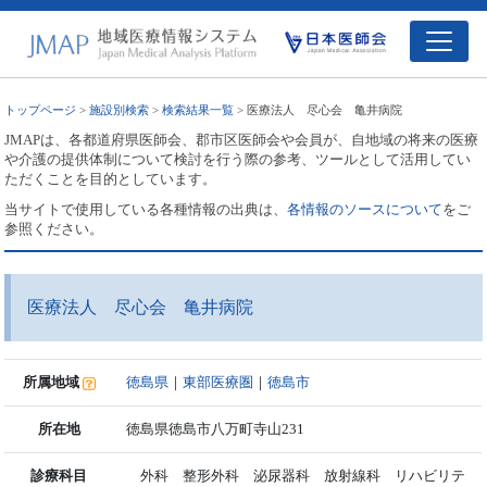
トップページ
>
施設別検索
>
検索結果一覧
> 医療法人 尽心会 亀井病院
JMAPは、各都道府県医師会、郡市区医師会や会員が、自地域の将来の医療
や介護の提供体制について検討を行う際の参考、ツールとして活用してい
ただくことを目的としています。
当サイトで使用している各種情報の出典は、
各情報のソースについて
をご
参照ください。
医療法人 尽心会 亀井病院
所属地域
徳島県
｜
東部医療圏
｜
徳島市
所在地
徳島県徳島市八万町寺山231
診療科目
外科 整形外科 泌尿器科 放射線科 リハビリテ