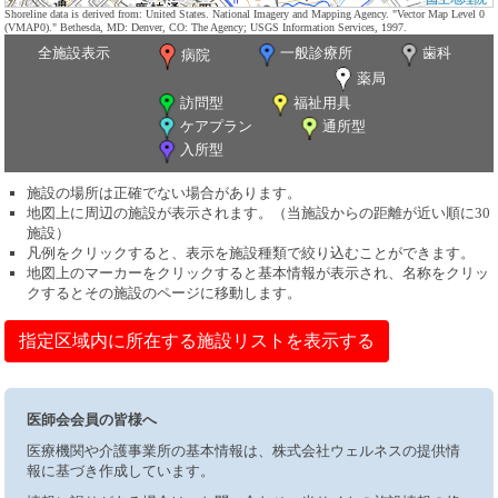
Shoreline data is derived from: United States. National Imagery and Mapping Agency. "Vector Map Level 0
(VMAP0)." Bethesda, MD: Denver, CO: The Agency; USGS Information Services, 1997.
全施設表示
一般診療所
歯科
病院
薬局
訪問型
福祉用具
ケアプラン
通所型
入所型
施設の場所は正確でない場合があります。
地図上に周辺の施設が表示されます。（当施設からの距離が近い順に30
施設）
凡例をクリックすると、表示を施設種類で絞り込むことができます。
地図上のマーカーをクリックすると基本情報が表示され、名称をクリッ
クするとその施設のページに移動します。
指定区域内に所在する施設リストを表示する
医師会会員の皆様へ
医療機関や介護事業所の基本情報は、株式会社ウェルネスの提供情
報に基づき作成しています。