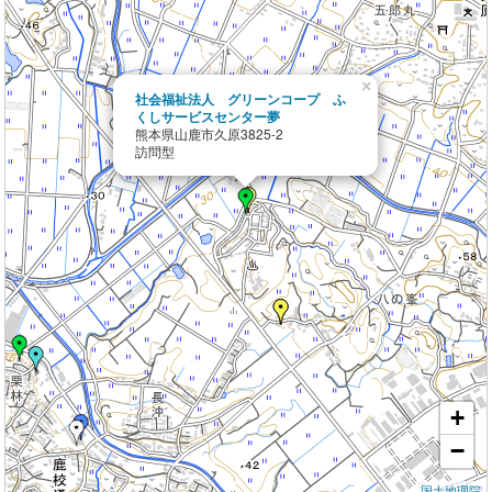
×
社会福祉法人 グリーンコープ ふ
くしサービスセンター夢
熊本県山鹿市久原3825-2
訪問型
+
−
国土地理院