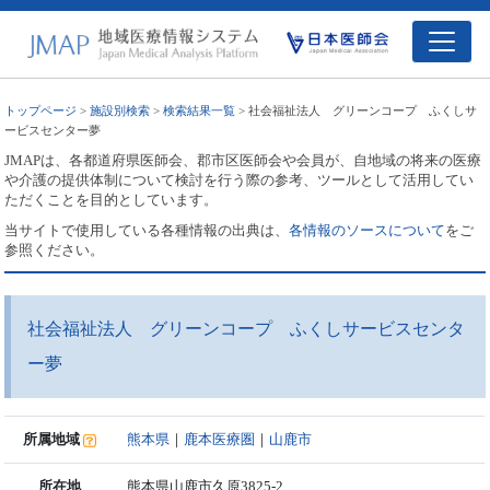
トップページ
>
施設別検索
>
検索結果一覧
> 社会福祉法人 グリーンコープ ふくしサ
ービスセンター夢
JMAPは、各都道府県医師会、郡市区医師会や会員が、自地域の将来の医療
や介護の提供体制について検討を行う際の参考、ツールとして活用してい
ただくことを目的としています。
当サイトで使用している各種情報の出典は、
各情報のソースについて
をご
参照ください。
社会福祉法人 グリーンコープ ふくしサービスセンタ
ー夢
所属地域
熊本県
｜
鹿本医療圏
｜
山鹿市
所在地
熊本県山鹿市久原3825-2