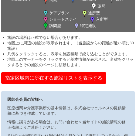
薬局
ケアプラン
通所型
ショートステイ
入所型
訪問型
特定施設
施設の場所は正確でない場合があります。
地図上に周辺の施設が表示されます。（当施設からの距離が近い順に30
施設）
凡例をクリックすると、表示を施設種類で絞り込むことができます。
地図上のマーカーをクリックすると基本情報が表示され、名称をクリッ
クするとその施設のページに移動します。
指定区域内に所在する施設リストを表示する
医師会会員の皆様へ
医療機関や介護事業所の基本情報は、株式会社ウェルネスの提供情
報に基づき作成しています。
情報に誤りがある場合は、お問い合わせ＞当サイトの施設情報の修
正依頼よりご連絡ください。
JMAPは地域医療提供体制の検討を目的として運営しているため、個