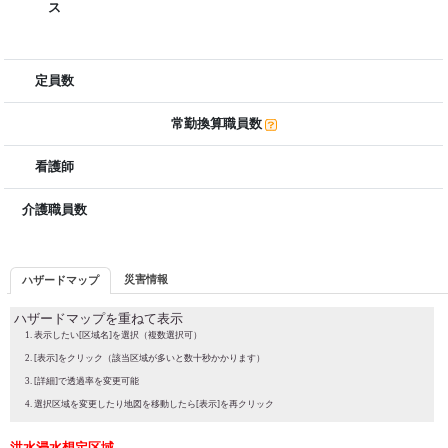
ス
定員数
常勤換算職員数
看護師
介護職員数
災害情報
ハザードマップ
ハザードマップを重ねて表示
表示したい[区域名]を選択（複数選択可）
[表示]をクリック（該当区域が多いと数十秒かかります）
[詳細]で透過率を変更可能
選択区域を変更したり地図を移動したら[表示]を再クリック
洪水浸水想定区域