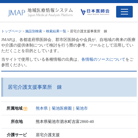
トップページ
>
施設別検索
>
検索結果一覧
> 居宅介護支援事業所 錬
JMAPは、各都道府県医師会、郡市区医師会や会員が、自地域の将来の医療
や介護の提供体制について検討を行う際の参考、ツールとして活用してい
ただくことを目的としています。
当サイトで使用している各種情報の出典は、
各情報のソースについて
をご
参照ください。
居宅介護支援事業所 錬
所属地域
熊本県
｜
菊池医療圏
｜
菊池市
所在地
熊本県菊池市泗水町吉富2860-40
介護サービ
居宅介護支援