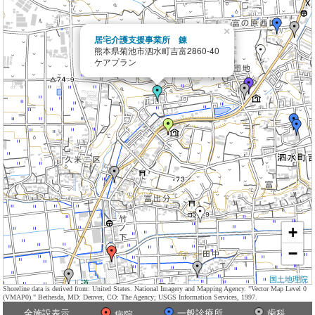
×
居宅介護支援事業所 錬
熊本県菊池市泗水町吉富2860-40
ケアプラン
+
−
国土地理院
Shoreline data is derived from: United States. National Imagery and Mapping Agency. "Vector Map Level 0
(VMAP0)." Bethesda, MD: Denver, CO: The Agency; USGS Information Services, 1997.
全施設表示
一般診療所
歯科
病院