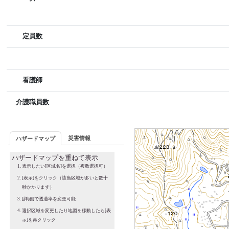
定員数
看護師
介護職員数
災害情報
ハザードマップ
ハザードマップを重ねて表示
表示したい[区域名]を選択（複数選択可）
[表示]をクリック（該当区域が多いと数十
秒かかります）
[詳細]で透過率を変更可能
選択区域を変更したり地図を移動したら[表
示]を再クリック