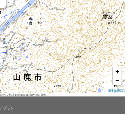
+
−
国土地理院
ency; USGS Information Services, 1997.
アプラン