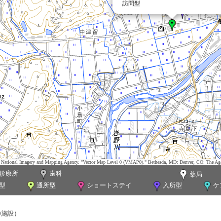
訪問型
tes. National Imagery and Mapping Agency. "Vector Map Level 0 (VMAP0)." Bethesda, MD: Denver, CO: The Ag
診療所
歯科
薬局
型
通所型
ショートステイ
入所型
ケ
0施設）