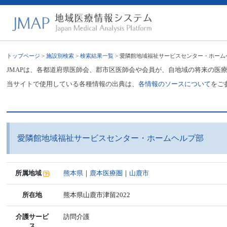
トップページ
>
施設別検索
>
検索結果一覧
> 愛隣館地域福祉サービスセンター・ホーム
JMAPは、各都道府県医師会、郡市区医師会や会員が、自地域の将来の医
当サイトで使用している各種情報の出典は、
各情報のソースについて
をご
愛隣館地域福祉サービスセンター・ホームヘルプ部
所属地域
熊本県
｜
鹿本医療圏
｜
山鹿市
所在地
熊本県山鹿市津留2022
介護サービ
訪問介護
ス