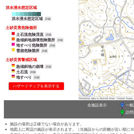
洪水浸水想定区域
洪水浸水想定区域
詳細
土砂災害危険個所
土石流危険渓流
詳細
急傾斜地崩壊危険箇所
詳細
地すべり危険箇所
詳細
雪崩危険箇所
詳細
土砂災害警戒区域
急傾斜地の崩壊
詳細
土石流
詳細
地すべり
詳細
ハザードマップを表示する
Shoreline data is derived from: United Sta
全施設表示
一般
訪問
施設の場所は正確でない場合があります。
地図上に周辺の施設が表示されます。（当施設からの距離が近い順に3