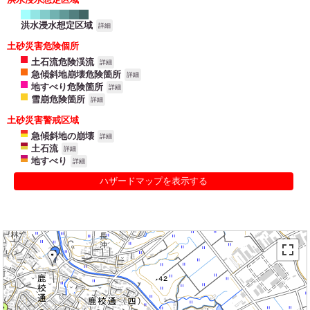
洪水浸水想定区域
詳細
土砂災害危険個所
土石流危険渓流
詳細
急傾斜地崩壊危険箇所
詳細
地すべり危険箇所
詳細
雪崩危険箇所
詳細
土砂災害警戒区域
急傾斜地の崩壊
詳細
土石流
詳細
地すべり
詳細
ハザードマップを表示する