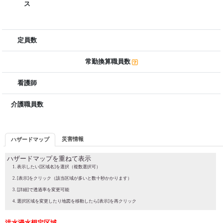
ス
定員数
常勤換算職員数
看護師
介護職員数
災害情報
ハザードマップ
ハザードマップを重ねて表示
表示したい[区域名]を選択（複数選択可）
[表示]をクリック（該当区域が多いと数十秒かかります）
[詳細]で透過率を変更可能
選択区域を変更したり地図を移動したら[表示]を再クリック
洪水浸水想定区域