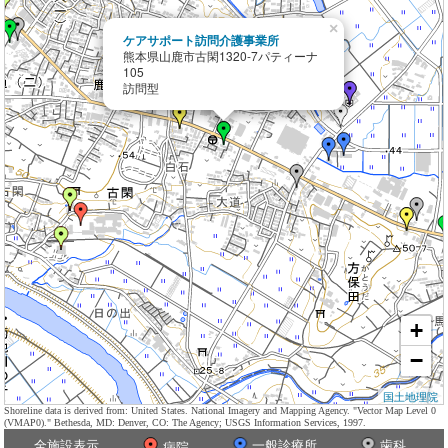
×
ケアサポート訪問介護事業所
熊本県山鹿市古閑1320-7パティーナ
105
訪問型
+
−
国土地理院
Shoreline data is derived from: United States. National Imagery and Mapping Agency. "Vector Map Level 0
(VMAP0)." Bethesda, MD: Denver, CO: The Agency; USGS Information Services, 1997.
全施設表示
一般診療所
歯科
病院