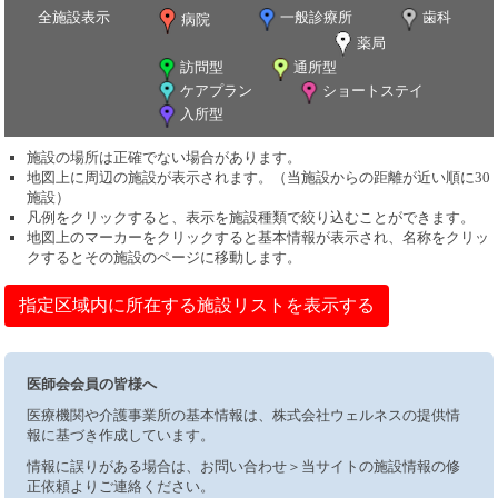
全施設表示
一般診療所
歯科
病院
薬局
訪問型
通所型
ケアプラン
ショートステイ
入所型
施設の場所は正確でない場合があります。
地図上に周辺の施設が表示されます。（当施設からの距離が近い順に30
施設）
凡例をクリックすると、表示を施設種類で絞り込むことができます。
地図上のマーカーをクリックすると基本情報が表示され、名称をクリッ
クするとその施設のページに移動します。
指定区域内に所在する施設リストを表示する
医師会会員の皆様へ
医療機関や介護事業所の基本情報は、株式会社ウェルネスの提供情
報に基づき作成しています。
情報に誤りがある場合は、お問い合わせ＞当サイトの施設情報の修
正依頼よりご連絡ください。