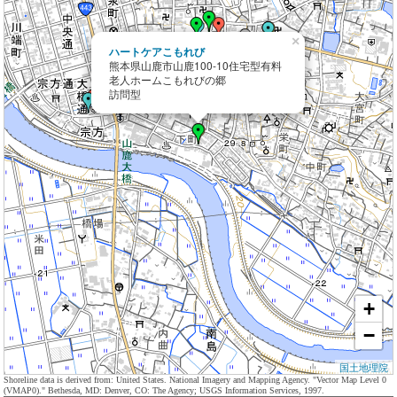
×
ハートケアこもれび
熊本県山鹿市山鹿100-10住宅型有料
老人ホームこもれびの郷
訪問型
+
−
国土地理院
Shoreline data is derived from: United States. National Imagery and Mapping Agency. "Vector Map Level 0
(VMAP0)." Bethesda, MD: Denver, CO: The Agency; USGS Information Services, 1997.