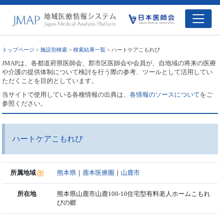
トップページ
>
施設別検索
>
検索結果一覧
> ハートケアこもれび
JMAPは、各都道府県医師会、郡市区医師会や会員が、自地域の将来の医療
や介護の提供体制について検討を行う際の参考、ツールとして活用してい
ただくことを目的としています。
当サイトで使用している各種情報の出典は、
各情報のソースについて
をご
参照ください。
ハートケアこもれび
所属地域
熊本県
｜
鹿本医療圏
｜
山鹿市
所在地
熊本県山鹿市山鹿100-10住宅型有料老人ホームこもれ
びの郷