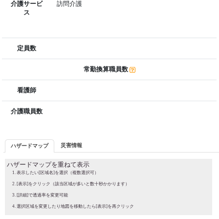
介護サービ
訪問介護
ス
定員数
常勤換算職員数
看護師
介護職員数
災害情報
ハザードマップ
ハザードマップを重ねて表示
表示したい[区域名]を選択（複数選択可）
[表示]をクリック（該当区域が多いと数十秒かかります）
[詳細]で透過率を変更可能
選択区域を変更したり地図を移動したら[表示]を再クリック