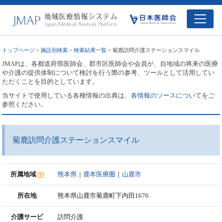
トップページ
>
施設別検索
>
検索結果一覧
> 菊鹿訪問介護ステーションスマイル
JMAPは、各都道府県医師会、郡市区医師会や会員が、自地域の将来の医療
や介護の提供体制について検討を行う際の参考、ツールとして活用してい
ただくことを目的としています。
当サイトで使用している各種情報の出典は、
各情報のソースについて
をご
参照ください。
菊鹿訪問介護ステーションスマイル
所属地域
熊本県
｜
鹿本医療圏
｜
山鹿市
所在地
熊本県山鹿市菊鹿町下内田1676
介護サービ
訪問介護