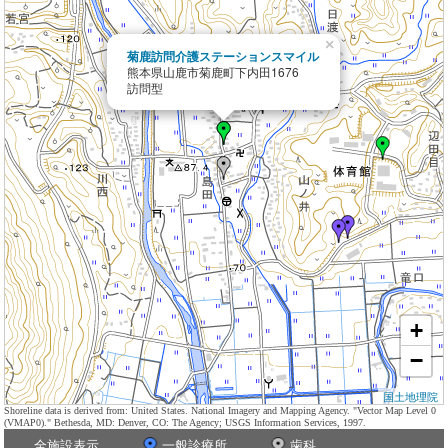
×
菊鹿訪問介護ステーションスマイル
熊本県山鹿市菊鹿町下内田1676
訪問型
+
−
国土地理院
Shoreline data is derived from: United States. National Imagery and Mapping Agency. "Vector Map Level 0
(VMAP0)." Bethesda, MD: Denver, CO: The Agency; USGS Information Services, 1997.
全施設表示
一般診療所
歯科