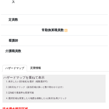
ス
定員数
常勤換算職員数
看護師
介護職員数
災害情報
ハザードマップ
ハザードマップを重ねて表示
表示したい[区域名]を選択（複数選択可）
[表示]をクリック（該当区域が多いと数十秒かかります）
[詳細]で透過率を変更可能
選択区域を変更したり地図を移動したら[表示]を再クリック
洪水浸水想定区域