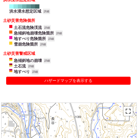
洪水浸水想定区域
詳細
土砂災害危険個所
土石流危険渓流
詳細
急傾斜地崩壊危険箇所
詳細
地すべり危険箇所
詳細
雪崩危険箇所
詳細
土砂災害警戒区域
急傾斜地の崩壊
詳細
土石流
詳細
地すべり
詳細
ハザードマップを表示する