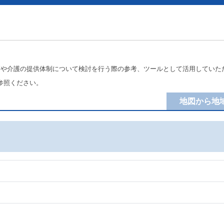
療や介護の提供体制について検討を行う際の参考、ツールとして活用していた
参照ください。
地図から地