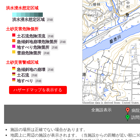
洪水浸水想定区域
洪水浸水想定区域
詳細
土砂災害危険個所
土石流危険渓流
詳細
急傾斜地崩壊危険箇所
詳細
地すべり危険箇所
詳細
雪崩危険箇所
詳細
土砂災害警戒区域
急傾斜地の崩壊
詳細
土石流
詳細
地すべり
詳細
ハザードマップを表示する
Shoreline data is derived from: United Sta
全施設表示
病院
訪問
施設の場所は正確でない場合があります。
地図上に周辺の施設が表示されます。（当施設からの距離が近い順に3