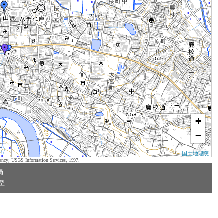
+
−
国土地理院
ency; USGS Information Services, 1997.
局
型