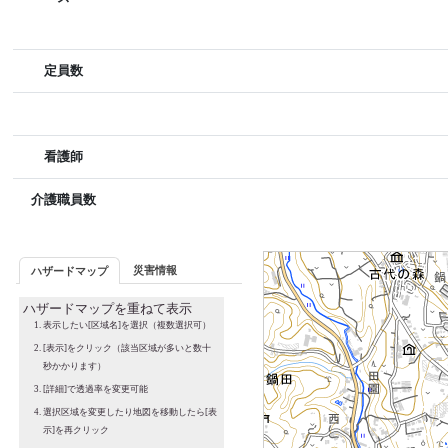
定員数
看護師
介護職員数
災害情報
ハザードマップ
ハザードマップを重ねて表示
表示したい[区域名]を選択（複数選択可）
[表示]をクリック（該当区域が多いと数十
秒かかります）
[詳細]で透過率を変更可能
選択区域を変更したり地図を移動したら[表
示]を再クリック