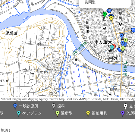
訪問型
tes. National Imagery and Mapping Agency. "Vector Map Level 0 (VMAP0)." Bethesda, MD: Denver, CO: The Ag
一般診療所
歯科
薬
型
ケアプラン
通所型
福祉用具
入所
0施設）