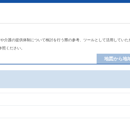
療や介護の提供体制について検討を行う際の参考、ツールとして活用していた
参照ください。
地図から地