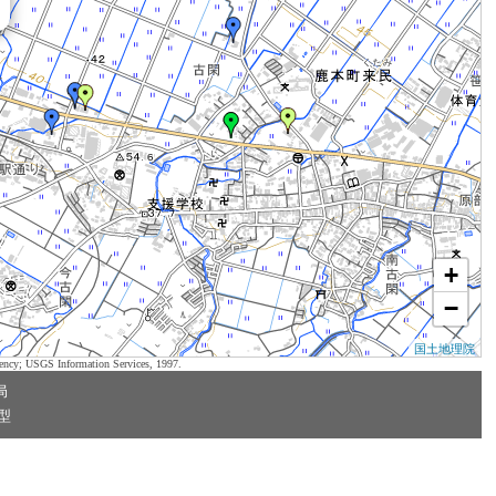
+
−
国土地理院
ency; USGS Information Services, 1997.
局
型