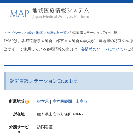
トップページ
>
施設別検索
>
検索結果一覧
> 訪問看護ステーションCruto山鹿
JMAPは、各都道府県医師会、郡市区医師会や会員が、自地域の将来の医
当サイトで使用している各種情報の出典は、
各情報のソースについて
をご
訪問看護ステーションCruto山鹿
所属地域
熊本県
｜
鹿本医療圏
｜
山鹿市
所在地
熊本県山鹿市方保田3494-2
介護サービ
訪問看護
ス