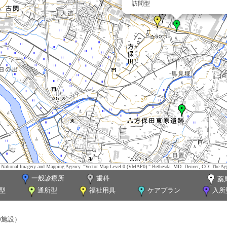
訪問型
tes. National Imagery and Mapping Agency. "Vector Map Level 0 (VMAP0)." Bethesda, MD: Denver, CO: The Ag
一般診療所
歯科
薬
型
通所型
福祉用具
ケアプラン
入所
0施設）