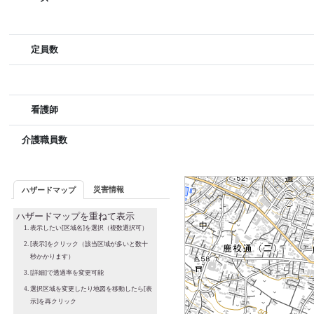
定員数
看護師
介護職員数
災害情報
ハザードマップ
ハザードマップを重ねて表示
表示したい[区域名]を選択（複数選択可）
[表示]をクリック（該当区域が多いと数十
秒かかります）
[詳細]で透過率を変更可能
選択区域を変更したり地図を移動したら[表
示]を再クリック