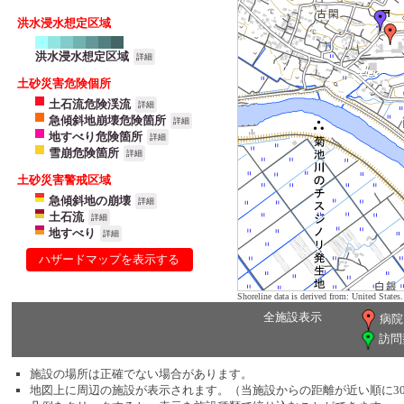
洪水浸水想定区域
洪水浸水想定区域
詳細
土砂災害危険個所
土石流危険渓流
詳細
急傾斜地崩壊危険箇所
詳細
地すべり危険箇所
詳細
雪崩危険箇所
詳細
土砂災害警戒区域
急傾斜地の崩壊
詳細
土石流
詳細
地すべり
詳細
ハザードマップを表示する
Shoreline data is derived from: United Sta
全施設表示
病院
訪問
施設の場所は正確でない場合があります。
地図上に周辺の施設が表示されます。（当施設からの距離が近い順に3