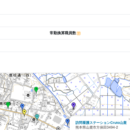
常勤換算職員数
訪問看護ステーションCruto山鹿
熊本県山鹿市方保田3494-2