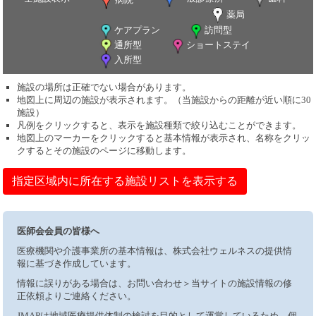
薬局
ケアプラン
訪問型
通所型
ショートステイ
入所型
施設の場所は正確でない場合があります。
地図上に周辺の施設が表示されます。（当施設からの距離が近い順に30
施設）
凡例をクリックすると、表示を施設種類で絞り込むことができます。
地図上のマーカーをクリックすると基本情報が表示され、名称をクリッ
クするとその施設のページに移動します。
指定区域内に所在する施設リストを表示する
医師会会員の皆様へ
医療機関や介護事業所の基本情報は、株式会社ウェルネスの提供情
報に基づき作成しています。
情報に誤りがある場合は、お問い合わせ＞当サイトの施設情報の修
正依頼よりご連絡ください。
JMAPは地域医療提供体制の検討を目的として運営しているため、個