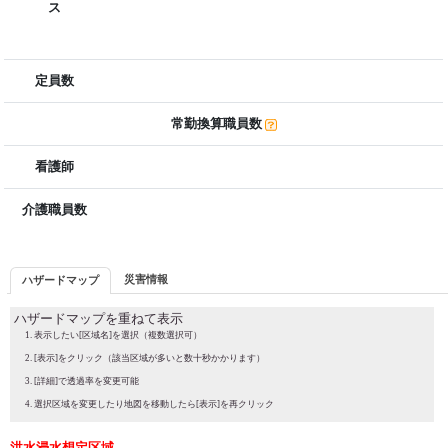
ス
定員数
常勤換算職員数
看護師
介護職員数
災害情報
ハザードマップ
ハザードマップを重ねて表示
表示したい[区域名]を選択（複数選択可）
[表示]をクリック（該当区域が多いと数十秒かかります）
[詳細]で透過率を変更可能
選択区域を変更したり地図を移動したら[表示]を再クリック
洪水浸水想定区域