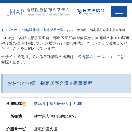
トップページ
>
施設別検索
>
検索結果一覧
> おおつかの郷 指定居宅介護支援事業所
JMAPは、各都道府県医師会、郡市区医師会や会員が、自地域の将来の医療
や介護の提供体制について検討を行う際の参考、ツールとして活用してい
ただくことを目的としています。
当サイトで使用している各種情報の出典は、
各情報のソースについて
をご
参照ください。
おおつかの郷 指定居宅介護支援事業所
所属地域
熊本県
｜
菊池医療圏
｜
大津町
所在地
熊本県大津町陣内1167-5
介護サービ
居宅介護支援