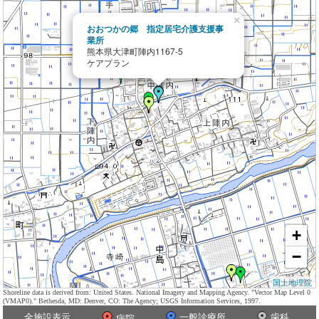
×
おおつかの郷 指定居宅介護支援事
業所
熊本県大津町陣内1167-5
ケアプラン
+
−
国土地理院
Shoreline data is derived from: United States. National Imagery and Mapping Agency. "Vector Map Level 0
(VMAP0)." Bethesda, MD: Denver, CO: The Agency; USGS Information Services, 1997.
全施設表示
一般診療所
歯科
病院