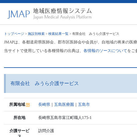
トップページ
>
施設別検索
>
検索結果一覧
> 有限会社 みうら介護サービス
JMAPは、各都道府県医師会、郡市区医師会や会員が、自地域の将来の医
当サイトで使用している各種情報の出典は、
各情報のソースについて
をご
有限会社 みうら介護サービス
所属地域
長崎県
｜
五島医療圏
｜
五島市
所在地
長崎県五島市富江町職人175-1
介護サービ
訪問介護
ス