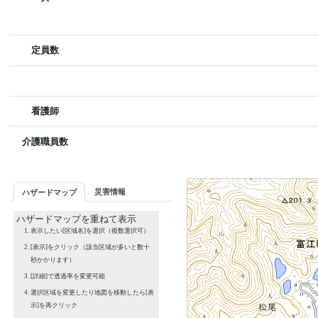
定員数
看護師
介護職員数
災害情報
ハザードマップ
ハザードマップを重ねて表示
表示したい[区域名]を選択（複数選択可）
[表示]をクリック（該当区域が多いと数十
秒かかります）
[詳細]で透過率を変更可能
選択区域を変更したり地図を移動したら[表
示]を再クリック