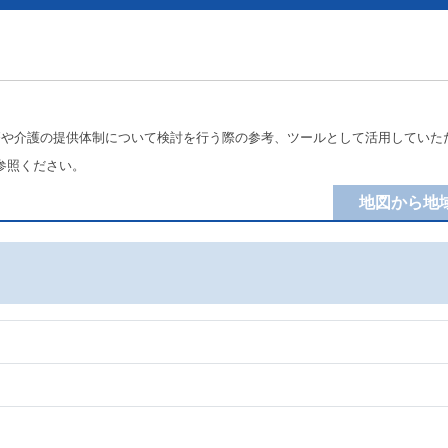
療や介護の提供体制について検討を行う際の参考、ツールとして活用していた
参照ください。
地図から地