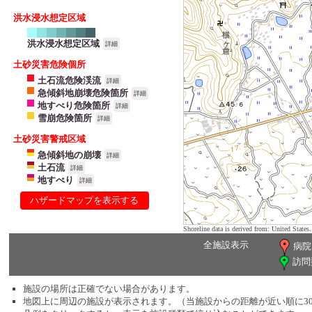
洪水浸水想定区域
洪水浸水想定区域
詳細
土砂災害危険個所
土石流危険渓流
詳細
急傾斜地崩壊危険箇所
詳細
地すべり危険箇所
詳細
雪崩危険箇所
詳細
土砂災害警戒区域
急傾斜地の崩壊
詳細
土石流
詳細
地すべり
詳細
ハザードマップを表示する
Shoreline data is derived from: United Sta
全施設表示
病院
訪問
施設の場所は正確でない場合があります。
地図上に周辺の施設が表示されます。（当施設からの距離が近い順に3