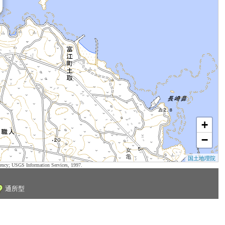
+
−
国土地理院
ency; USGS Information Services, 1997.
通所型