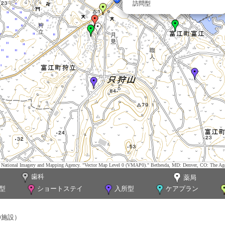
訪問型
tes. National Imagery and Mapping Agency. "Vector Map Level 0 (VMAP0)." Bethesda, MD: Denver, CO: The Ag
歯科
薬局
型
ショートステイ
入所型
ケアプラン
0施設）