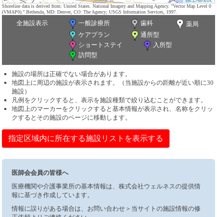
Shoreline data is derived from: United States. National Imagery and Mapping Agency. "Vector Map Level 0
(VMAP0)." Bethesda, MD: Denver, CO: The Agency; USGS Information Services, 1997.
全施設表示
一般診療所
歯科
薬局
ケアプラン
通所型
ショートステイ
入所型
訪問型
施設の場所は正確でない場合があります。
地図上に周辺の施設が表示されます。（当施設からの距離が近い順に30
施設）
凡例をクリックすると、表示を施設種類で絞り込むことができます。
地図上のマーカーをクリックすると基本情報が表示され、名称をクリッ
クするとその施設のページに移動します。
指定区域内に所在する施設リストを表示する
医師会会員の皆様へ
医療機関や介護事業所の基本情報は、株式会社ウェルネスの提供情
報に基づき作成しています。
情報に誤りがある場合は、お問い合わせ＞当サイトの施設情報の修