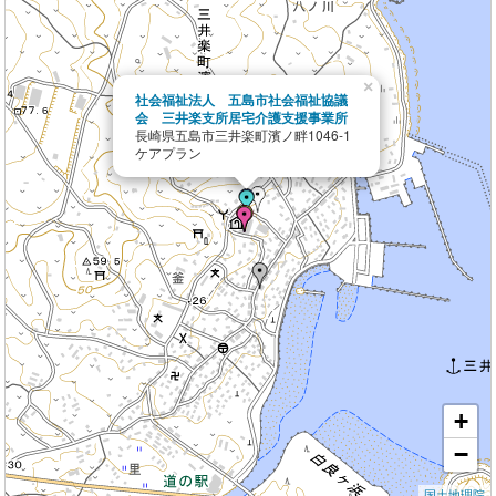
×
社会福祉法人 五島市社会福祉協議
会 三井楽支所居宅介護支援事業所
長崎県五島市三井楽町濱ノ畔1046-1
ケアプラン
+
−
国土地理院