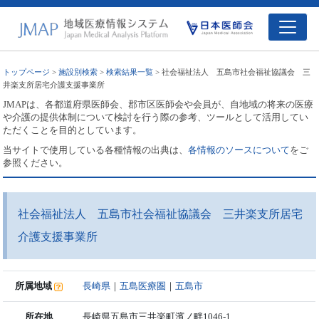
トップページ
>
施設別検索
>
検索結果一覧
> 社会福祉法人 五島市社会福祉協議会 三
井楽支所居宅介護支援事業所
JMAPは、各都道府県医師会、郡市区医師会や会員が、自地域の将来の医療
や介護の提供体制について検討を行う際の参考、ツールとして活用してい
ただくことを目的としています。
当サイトで使用している各種情報の出典は、
各情報のソースについて
をご
参照ください。
社会福祉法人 五島市社会福祉協議会 三井楽支所居宅
介護支援事業所
所属地域
長崎県
｜
五島医療圏
｜
五島市
所在地
長崎県五島市三井楽町濱ノ畔1046-1