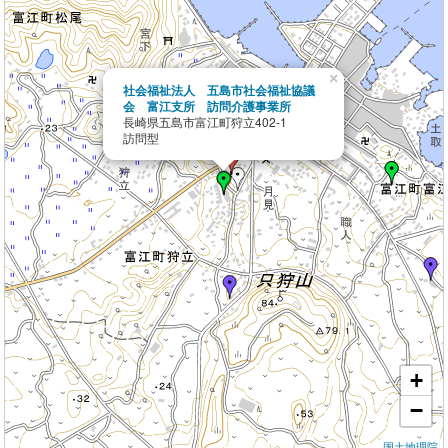
×
社会福祉法人 五島市社会福祉協議
会 富江支所 訪問介護事業所
長崎県五島市富江町狩立402-1
訪問型
+
−
国土地理院