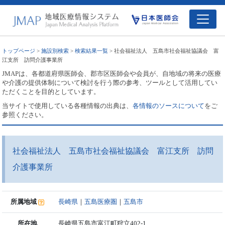
トップページ
>
施設別検索
>
検索結果一覧
> 社会福祉法人 五島市社会福祉協議会 富
江支所 訪問介護事業所
JMAPは、各都道府県医師会、郡市区医師会や会員が、自地域の将来の医療
や介護の提供体制について検討を行う際の参考、ツールとして活用してい
ただくことを目的としています。
当サイトで使用している各種情報の出典は、
各情報のソースについて
をご
参照ください。
社会福祉法人 五島市社会福祉協議会 富江支所 訪問
介護事業所
所属地域
長崎県
｜
五島医療圏
｜
五島市
所在地
長崎県五島市富江町狩立402-1