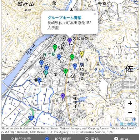
×
グループホーム青葉
長崎県佐々町本田原免152
入所型
+
−
国土地理院
Shoreline data is derived from: United States. National Imagery and Mapping Agency. "Vector Map Level 0
(VMAP0)." Bethesda, MD: Denver, CO: The Agency; USGS Information Services, 1997.
全施設表示
一般診療所
歯科
薬局