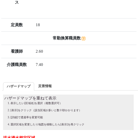
ス
定員数
18
常勤換算職員数
看護師
2.60
介護職員数
7.40
災害情報
ハザードマップ
ハザードマップを重ねて表示
表示したい[区域名]を選択（複数選択可）
[表示]をクリック（該当区域が多いと数十秒かかります）
[詳細]で透過率を変更可能
選択区域を変更したり地図を移動したら[表示]を再クリック
洪水浸水想定区域