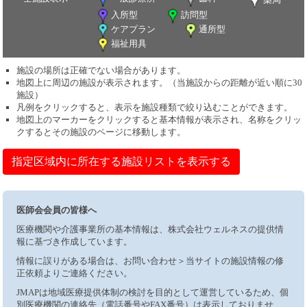
入所型
訪問型
ケアプラン
通所型
福祉用具
施設の場所は正確でない場合があります。
地図上に周辺の施設が表示されます。（当施設からの距離が近い順に30
施設）
凡例をクリックすると、表示を施設種類で絞り込むことができます。
地図上のマーカーをクリックすると基本情報が表示され、名称をクリッ
クするとその施設のページに移動します。
指定区域内に所在する施設リストを表示する
医師会会員の皆様へ
医療機関や介護事業所の基本情報は、株式会社ウェルネスの提供情
報に基づき作成しています。
情報に誤りがある場合は、お問い合わせ＞当サイトの施設情報の修
正依頼よりご連絡ください。
JMAPは地域医療提供体制の検討を目的として運営しているため、個
別医療機関の連絡先（電話番号やFAX番号）は表示しておりませ