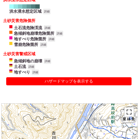
洪水浸水想定区域
詳細
土砂災害危険個所
土石流危険渓流
詳細
急傾斜地崩壊危険箇所
詳細
地すべり危険箇所
詳細
雪崩危険箇所
詳細
土砂災害警戒区域
急傾斜地の崩壊
詳細
土石流
詳細
地すべり
詳細
ハザードマップを表示する