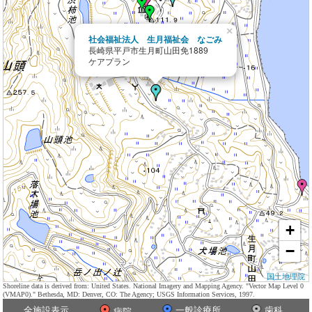
×
社会福祉法人 生月福祉会 なごみ
長崎県平戸市生月町山田免1889
ケアプラン
+
−
国土地理院
Shoreline data is derived from: United States. National Imagery and Mapping Agency. "Vector Map Level 0
(VMAP0)." Bethesda, MD: Denver, CO: The Agency; USGS Information Services, 1997.
全施設表示
一般診療所
歯科
病院