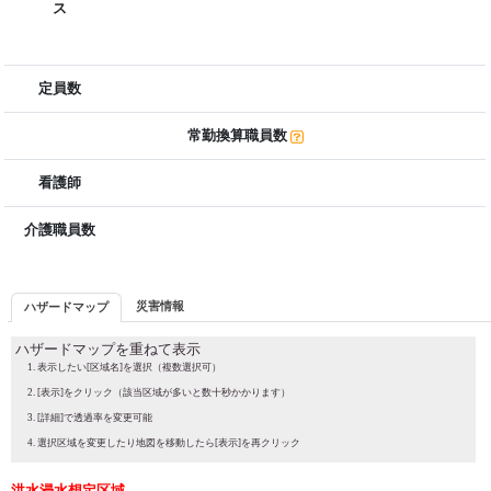
ス
定員数
常勤換算職員数
看護師
介護職員数
災害情報
ハザードマップ
ハザードマップを重ねて表示
表示したい[区域名]を選択（複数選択可）
[表示]をクリック（該当区域が多いと数十秒かかります）
[詳細]で透過率を変更可能
選択区域を変更したり地図を移動したら[表示]を再クリック
洪水浸水想定区域