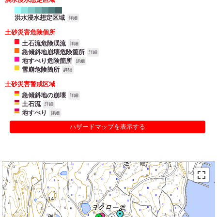
洪水浸水想定区域
詳細
土砂災害危険個所
土石流危険渓流
詳細
急傾斜地崩壊危険箇所
詳細
地すべり危険箇所
詳細
雪崩危険箇所
詳細
土砂災害警戒区域
急傾斜地の崩壊
詳細
土石流
詳細
地すべり
詳細
ハザードマップを表示する