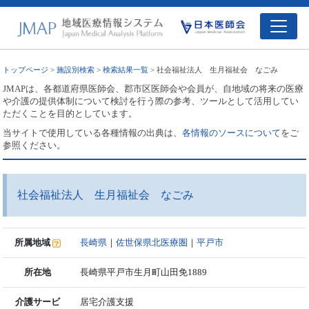
トップページ
>
施設別検索
>
検索結果一覧
> 社会福祉法人 生月福祉会 なごみ
JMAPは、各都道府県医師会、郡市区医師会や会員が、自地域の将来の医療
や介護の提供体制について検討を行う際の参考、ツールとして活用してい
ただくことを目的としています。
当サイトで使用している各種情報の出典は、
各情報のソースについて
をご
参照ください。
社会福祉法人 生月福祉会 なごみ
所属地域
長崎県
｜
佐世保県北医療圏
｜
平戸市
所在地
長崎県平戸市生月町山田免1889
介護サービ
居宅介護支援