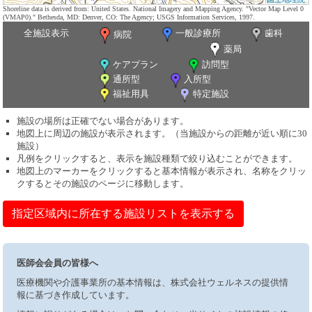
Shoreline data is derived from: United States. National Imagery and Mapping Agency. "Vector Map Level 0
(VMAP0)." Bethesda, MD: Denver, CO: The Agency; USGS Information Services, 1997.
全施設表示
一般診療所
歯科
病院
薬局
ケアプラン
訪問型
通所型
入所型
福祉用具
特定施設
施設の場所は正確でない場合があります。
地図上に周辺の施設が表示されます。（当施設からの距離が近い順に30
施設）
凡例をクリックすると、表示を施設種類で絞り込むことができます。
地図上のマーカーをクリックすると基本情報が表示され、名称をクリッ
クするとその施設のページに移動します。
指定区域内に所在する施設リストを表示する
医師会会員の皆様へ
医療機関や介護事業所の基本情報は、株式会社ウェルネスの提供情
報に基づき作成しています。