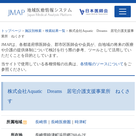
トップページ
>
施設別検索
>
検索結果一覧
> 株式会社Aquatic Dreams 居宅介護支援事
業所 ねくさす
JMAPは、各都道府県医師会、郡市区医師会や会員が、自地域の将来の医療
や介護の提供体制について検討を行う際の参考、ツールとして活用してい
ただくことを目的としています。
当サイトで使用している各種情報の出典は、
各情報のソースについて
をご
参照ください。
株式会社Aquatic Dreams 居宅介護支援事業所 ねくさ
す
所属地域
長崎県
｜
長崎医療圏
｜
時津町
所在地
長崎県時津町浜田郷760-6-2F