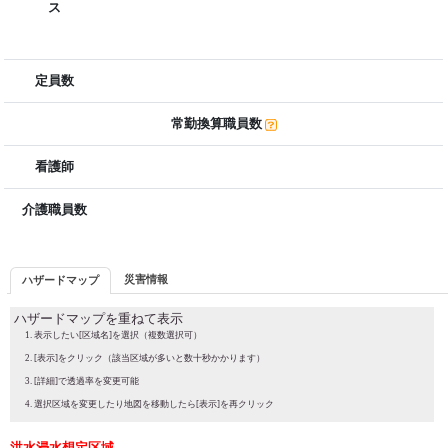
ス
定員数
常勤換算職員数
看護師
介護職員数
災害情報
ハザードマップ
ハザードマップを重ねて表示
表示したい[区域名]を選択（複数選択可）
[表示]をクリック（該当区域が多いと数十秒かかります）
[詳細]で透過率を変更可能
選択区域を変更したり地図を移動したら[表示]を再クリック
洪水浸水想定区域