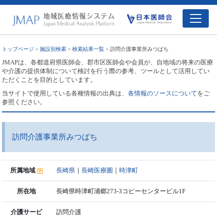
トップページ
>
施設別検索
>
検索結果一覧
> 訪問介護事業所みつばち
JMAPは、各都道府県医師会、郡市区医師会や会員が、自地域の将来の医療
や介護の提供体制について検討を行う際の参考、ツールとして活用してい
ただくことを目的としています。
当サイトで使用している各種情報の出典は、
各情報のソースについて
をご
参照ください。
訪問介護事業所みつばち
所属地域
長崎県
｜
長崎医療圏
｜
時津町
所在地
長崎県時津町浦郷273-3コピーセンタービル1F
介護サービ
訪問介護