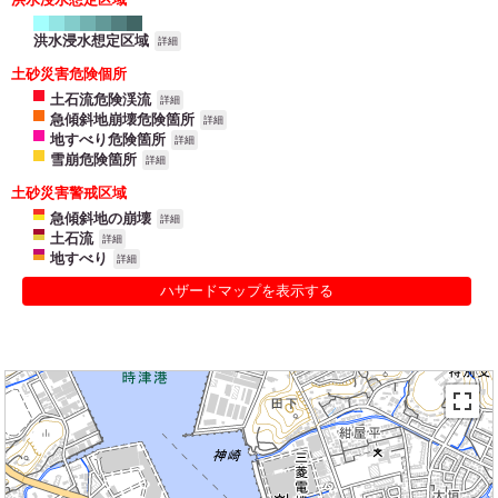
洪水浸水想定区域
詳細
土砂災害危険個所
土石流危険渓流
詳細
急傾斜地崩壊危険箇所
詳細
地すべり危険箇所
詳細
雪崩危険箇所
詳細
土砂災害警戒区域
急傾斜地の崩壊
詳細
土石流
詳細
地すべり
詳細
ハザードマップを表示する