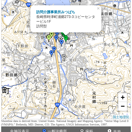
×
訪問介護事業所みつばち
長崎県時津町浦郷273-3コピーセンタ
ービル1F
訪問型
+
−
国土地理院
Shoreline data is derived from: United States. National Imagery and Mapping Agency. "Vector Map Level 0
(VMAP0)." Bethesda, MD: Denver, CO: The Agency; USGS Information Services, 1997.
全施設表示
一般診療所
歯科
薬局