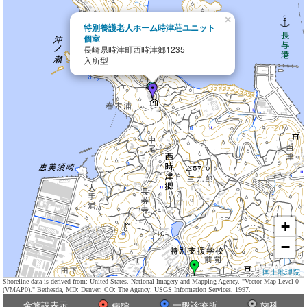
×
特別養護老人ホーム時津荘ユニット
個室
長崎県時津町西時津郷1235
入所型
+
−
国土地理院
Shoreline data is derived from: United States. National Imagery and Mapping Agency. "Vector Map Level 0
(VMAP0)." Bethesda, MD: Denver, CO: The Agency; USGS Information Services, 1997.
全施設表示
一般診療所
歯科
病院