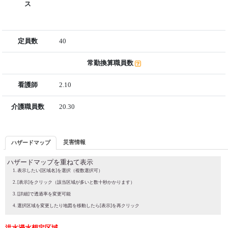
ス
定員数
40
常勤換算職員数
看護師
2.10
介護職員数
20.30
災害情報
ハザードマップ
ハザードマップを重ねて表示
表示したい[区域名]を選択（複数選択可）
[表示]をクリック（該当区域が多いと数十秒かかります）
[詳細]で透過率を変更可能
選択区域を変更したり地図を移動したら[表示]を再クリック
洪水浸水想定区域