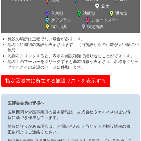
薬局
入所型
訪問型
通所型
ケアプラン
ショートステイ
福祉用具
特定施設
施設の場所は正確でない場合があります。
地図上に周辺の施設が表示されます。（当施設からの距離が近い順に30
施設）
凡例をクリックすると、表示を施設種類で絞り込むことができます。
地図上のマーカーをクリックすると基本情報が表示され、名称をクリッ
クするとその施設のページに移動します。
指定区域内に所在する施設リストを表示する
医師会会員の皆様へ
医療機関や介護事業所の基本情報は、株式会社ウェルネスの提供情
報に基づき作成しています。
情報に誤りがある場合は、お問い合わせ＞当サイトの施設情報の修
正依頼よりご連絡ください。
JMAPは地域医療提供体制の検討を目的として運営しているため、個