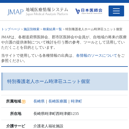
トップページ
>
施設別検索
>
検索結果一覧
> 特別養護老人ホーム時津荘ユニット個室
JMAPは、各都道府県医師会、郡市区医師会や会員が、自地域の将来の医療
や介護の提供体制について検討を行う際の参考、ツールとして活用してい
ただくことを目的としています。
当サイトで使用している各種情報の出典は、
各情報のソースについて
をご
参照ください。
特別養護老人ホーム時津荘ユニット個室
所属地域
長崎県
｜
長崎医療圏
｜
時津町
所在地
長崎県時津町西時津郷1235
介護サービ
介護老人福祉施設