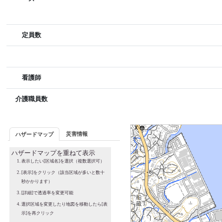
定員数
看護師
介護職員数
災害情報
ハザードマップ
ハザードマップを重ねて表示
表示したい[区域名]を選択（複数選択可）
[表示]をクリック（該当区域が多いと数十
秒かかります）
[詳細]で透過率を変更可能
選択区域を変更したり地図を移動したら[表
示]を再クリック