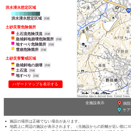
洪水浸水想定区域
洪水浸水想定区域
詳細
土砂災害危険個所
土石流危険渓流
詳細
急傾斜地崩壊危険箇所
詳細
地すべり危険箇所
詳細
雪崩危険箇所
詳細
土砂災害警戒区域
急傾斜地の崩壊
詳細
土石流
詳細
地すべり
詳細
ハザードマップを表示する
Shoreline data is derived from: United Sta
全施設表示
病院
ケア
施設の場所は正確でない場合があります。
地図上に周辺の施設が表示されます。（当施設からの距離が近い順に3