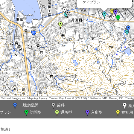
ケアプラン
tes. National Imagery and Mapping Agency. "Vector Map Level 0 (VMAP0)." Bethesda, MD: Denver, CO: The Ag
一般診療所
歯科
薬
プラン
訪問型
通所型
入所型
福祉用
0施設）