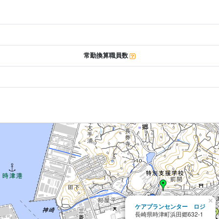
常勤換算職員数
×
ケアプランセンター ロジ
長崎県時津町浜田郷632-1