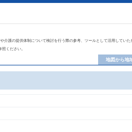
療や介護の提供体制について検討を行う際の参考、ツールとして活用していた
参照ください。
地図から地