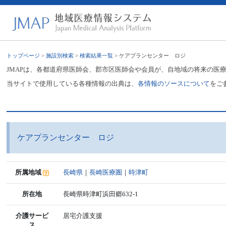
トップページ
>
施設別検索
>
検索結果一覧
> ケアプランセンター ロジ
JMAPは、各都道府県医師会、郡市区医師会や会員が、自地域の将来の医
当サイトで使用している各種情報の出典は、
各情報のソースについて
をご
ケアプランセンター ロジ
所属地域
長崎県
｜
長崎医療圏
｜
時津町
所在地
長崎県時津町浜田郷632-1
介護サービ
居宅介護支援
ス