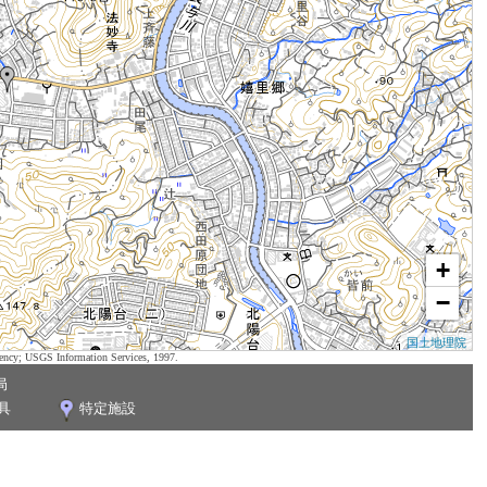
+
−
国土地理院
ency; USGS Information Services, 1997.
局
具
特定施設