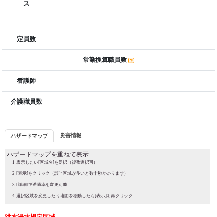
ス
定員数
常勤換算職員数
看護師
介護職員数
災害情報
ハザードマップ
ハザードマップを重ねて表示
表示したい[区域名]を選択（複数選択可）
[表示]をクリック（該当区域が多いと数十秒かかります）
[詳細]で透過率を変更可能
選択区域を変更したり地図を移動したら[表示]を再クリック
洪水浸水想定区域