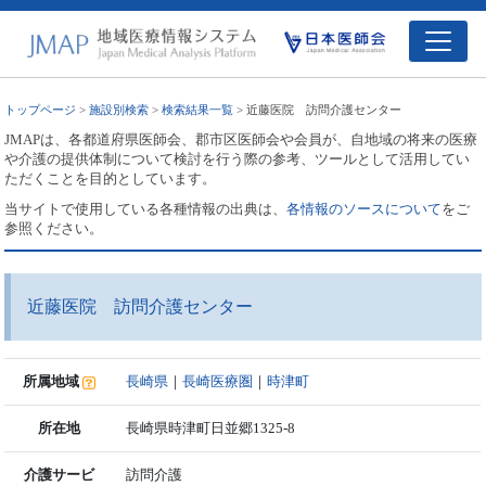
トップページ
>
施設別検索
>
検索結果一覧
> 近藤医院 訪問介護センター
JMAPは、各都道府県医師会、郡市区医師会や会員が、自地域の将来の医療
や介護の提供体制について検討を行う際の参考、ツールとして活用してい
ただくことを目的としています。
当サイトで使用している各種情報の出典は、
各情報のソースについて
をご
参照ください。
近藤医院 訪問介護センター
所属地域
長崎県
｜
長崎医療圏
｜
時津町
所在地
長崎県時津町日並郷1325-8
介護サービ
訪問介護