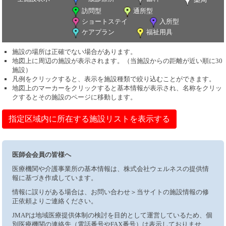
訪問型
通所型
ショートステイ
入所型
ケアプラン
福祉用具
施設の場所は正確でない場合があります。
地図上に周辺の施設が表示されます。（当施設からの距離が近い順に30
施設）
凡例をクリックすると、表示を施設種類で絞り込むことができます。
地図上のマーカーをクリックすると基本情報が表示され、名称をクリッ
クするとその施設のページに移動します。
指定区域内に所在する施設リストを表示する
医師会会員の皆様へ
医療機関や介護事業所の基本情報は、株式会社ウェルネスの提供情
報に基づき作成しています。
情報に誤りがある場合は、お問い合わせ＞当サイトの施設情報の修
正依頼よりご連絡ください。
JMAPは地域医療提供体制の検討を目的として運営しているため、個
別医療機関の連絡先（電話番号やFAX番号）は表示しておりませ