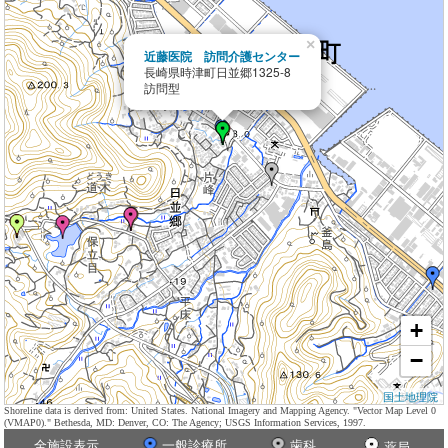
×
近藤医院 訪問介護センター
長崎県時津町日並郷1325-8
訪問型
+
−
国土地理院
Shoreline data is derived from: United States. National Imagery and Mapping Agency. "Vector Map Level 0
(VMAP0)." Bethesda, MD: Denver, CO: The Agency; USGS Information Services, 1997.
全施設表示
一般診療所
歯科
薬局