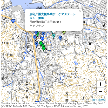
×
居宅介護支援事業所 ケアステーシ
ョン 優里
長崎県時津町浜田郷20-1
ケアプラン
+
−
国土地理院
Shoreline data is derived from: United States. National Imagery and Mapping Agency. "Vector Map Level 0
(VMAP0)." Bethesda, MD: Denver, CO: The Agency; USGS Information Services, 1997.