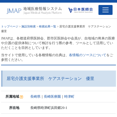
トップページ
>
施設別検索
>
検索結果一覧
> 居宅介護支援事業所 ケアステーション
優里
JMAPは、各都道府県医師会、郡市区医師会や会員が、自地域の将来の医療
や介護の提供体制について検討を行う際の参考、ツールとして活用してい
ただくことを目的としています。
当サイトで使用している各種情報の出典は、
各情報のソースについて
をご
参照ください。
居宅介護支援事業所 ケアステーション 優里
所属地域
長崎県
｜
長崎医療圏
｜
時津町
所在地
長崎県時津町浜田郷20-1