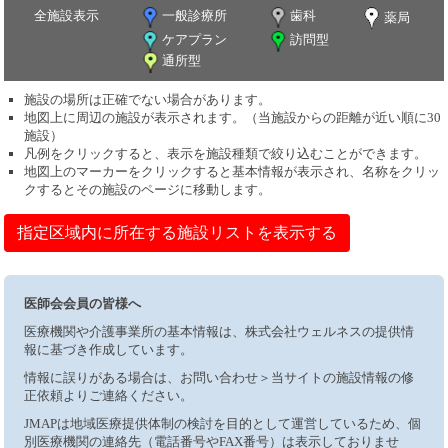
全施設表示
一般診療所
歯科
薬局
ケアプラン
訪問型
通所型
施設の場所は正確でない場合があります。
地図上に周辺の施設が表示されます。（当施設からの距離が近い順に30
施設）
凡例をクリックすると、表示を施設種類で絞り込むことができます。
地図上のマーカーをクリックすると基本情報が表示され、名称をクリッ
クするとその施設のページに移動します。
指定区域内に所在する施設リストを表示する
医師会会員の皆様へ
医療機関や介護事業所の基本情報は、株式会社ウェルネスの提供情
報に基づき作成しています。
情報に誤りがある場合は、お問い合わせ＞当サイトの施設情報の修
正依頼よりご連絡ください。
JMAPは地域医療提供体制の検討を目的として運営しているため、個
別医療機関の連絡先（電話番号やFAX番号）は表示しておりませ