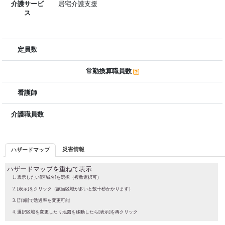
介護サービ
居宅介護支援
ス
定員数
常勤換算職員数
看護師
介護職員数
災害情報
ハザードマップ
ハザードマップを重ねて表示
表示したい[区域名]を選択（複数選択可）
[表示]をクリック（該当区域が多いと数十秒かかります）
[詳細]で透過率を変更可能
選択区域を変更したり地図を移動したら[表示]を再クリック