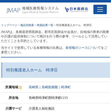
トップページ
>
施設別検索
>
検索結果一覧
> 特別養護老人ホーム 時津荘
JMAPは、各都道府県医師会、郡市区医師会や会員が、自地域の将来の医療
や介護の提供体制について検討を行う際の参考、ツールとして活用してい
ただくことを目的としています。
当サイトで使用している各種情報の出典は、
各情報のソースについて
をご
参照ください。
特別養護老人ホーム 時津荘
所属地域
長崎県
｜
長崎医療圏
｜
時津町
所在地
長崎県時津町西時津郷1235
介護サービ
介護老人福祉施設