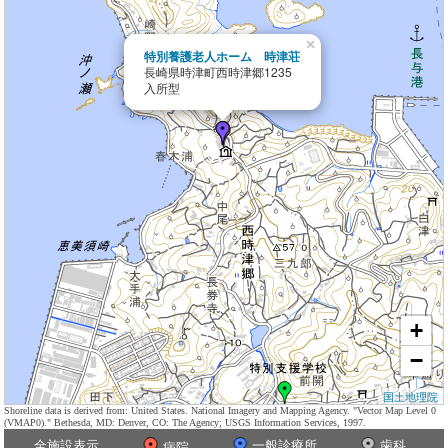
×
特別養護老人ホーム 時津荘
長崎県時津町西時津郷1235
入所型
+
−
国土地理院
Shoreline data is derived from: United States. National Imagery and Mapping Agency. "Vector Map Level 0
(VMAP0)." Bethesda, MD: Denver, CO: The Agency; USGS Information Services, 1997.
全施設表示
一般診療所
歯科
病院