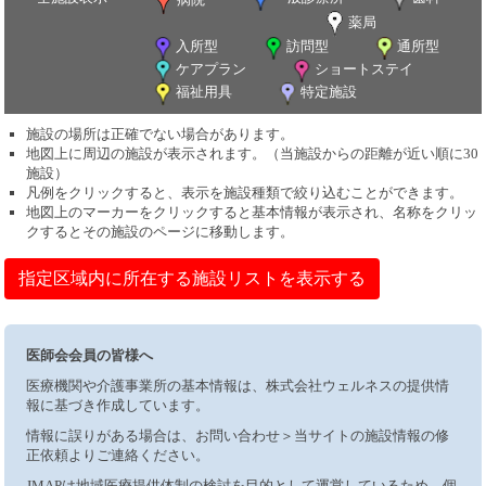
薬局
入所型
訪問型
通所型
ケアプラン
ショートステイ
福祉用具
特定施設
施設の場所は正確でない場合があります。
地図上に周辺の施設が表示されます。（当施設からの距離が近い順に30
施設）
凡例をクリックすると、表示を施設種類で絞り込むことができます。
地図上のマーカーをクリックすると基本情報が表示され、名称をクリッ
クするとその施設のページに移動します。
指定区域内に所在する施設リストを表示する
医師会会員の皆様へ
医療機関や介護事業所の基本情報は、株式会社ウェルネスの提供情
報に基づき作成しています。
情報に誤りがある場合は、お問い合わせ＞当サイトの施設情報の修
正依頼よりご連絡ください。
JMAPは地域医療提供体制の検討を目的として運営しているため、個