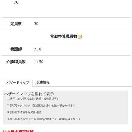
ス
定員数
30
常勤換算職員数
看護師
2.10
介護職員数
11.50
災害情報
ハザードマップ
ハザードマップを重ねて表示
表示したい[区域名]を選択（複数選択可）
[表示]をクリック（該当区域が多いと数十秒かかります）
[詳細]で透過率を変更可能
選択区域を変更したり地図を移動したら[表示]を再クリック
洪水浸水想定区域