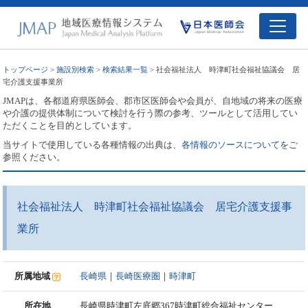
トップページ
>
施設別検索
>
検索結果一覧
> 社会福祉法人 時津町社会福祉協議会 居
宅介護支援事業所
JMAPは、各都道府県医師会、郡市区医師会や会員が、自地域の将来の医療
や介護の提供体制について検討を行う際の参考、ツールとして活用してい
ただくことを目的としています。
当サイトで使用している各種情報の出典は、
各情報のソースについて
をご
参照ください。
社会福祉法人 時津町社会福祉協議会 居宅介護支援事
業所
所属地域
長崎県
｜
長崎医療圏
｜
時津町
所在地
長崎県時津町左底郷367時津町総合福祉センター