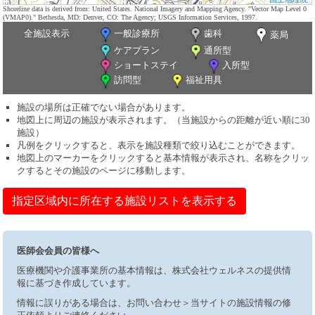
Shoreline data is derived from: United States. National Imagery and Mapping Agency. "Vector Map Level 0
(VMAP0)." Bethesda, MD: Denver, CO: The Agency; USGS Information Services, 1997.
全施設表示
一般診療所
歯科
薬局
ケアプラン
通所型
ショートステイ
入所型
訪問型
福祉用具
施設の場所は正確でない場合があります。
地図上に周辺の施設が表示されます。（当施設からの距離が近い順に30
施設）
凡例をクリックすると、表示を施設種類で絞り込むことができます。
地図上のマーカーをクリックすると基本情報が表示され、名称をクリッ
クするとその施設のページに移動します。
指定区域内に所在する施設リストを表示する
医師会会員の皆様へ
医療機関や介護事業所の基本情報は、株式会社ウェルネスの提供情
報に基づき作成しています。
情報に誤りがある場合は、お問い合わせ＞当サイトの施設情報の修