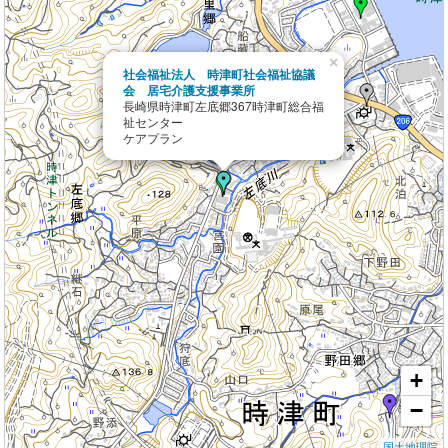
×
社会福祉法人 時津町社会福祉協議
会 居宅介護支援事業所
長崎県時津町左底郷367時津町総合福
祉センター
ケアプラン
+
−
国土地理院