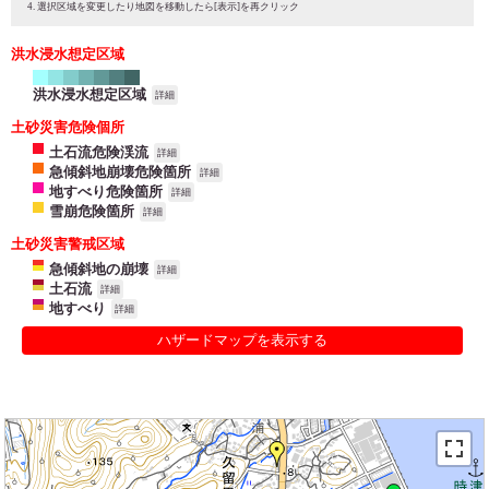
選択区域を変更したり地図を移動したら[表示]を再クリック
洪水浸水想定区域
洪水浸水想定区域
詳細
土砂災害危険個所
土石流危険渓流
詳細
急傾斜地崩壊危険箇所
詳細
地すべり危険箇所
詳細
雪崩危険箇所
詳細
土砂災害警戒区域
急傾斜地の崩壊
詳細
土石流
詳細
地すべり
詳細
ハザードマップを表示する