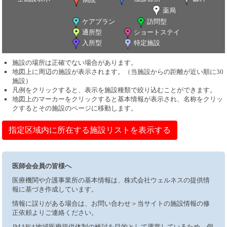
薬局
ケアプラン
訪問型
通所型
ショートステイ
入所型
特定施設
施設の場所は正確でない場合があります。
地図上に周辺の施設が表示されます。（当施設からの距離が近い順に30
施設）
凡例をクリックすると、表示を施設種類で絞り込むことができます。
地図上のマーカーをクリックすると基本情報が表示され、名称をクリッ
クするとその施設のページに移動します。
指定区域内に所在する施設リストを表示する
医師会会員の皆様へ
医療機関や介護事業所の基本情報は、株式会社ウェルネスの提供情
報に基づき作成しています。
情報に誤りがある場合は、お問い合わせ＞当サイトの施設情報の修
正依頼よりご連絡ください。
JMAPは地域医療提供体制の検討を目的として運営しているため、個