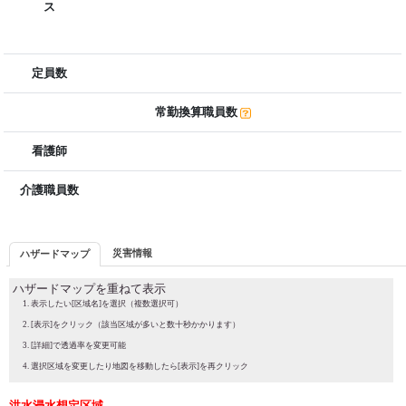
ス
定員数
常勤換算職員数
看護師
介護職員数
災害情報
ハザードマップ
ハザードマップを重ねて表示
表示したい[区域名]を選択（複数選択可）
[表示]をクリック（該当区域が多いと数十秒かかります）
[詳細]で透過率を変更可能
選択区域を変更したり地図を移動したら[表示]を再クリック
洪水浸水想定区域