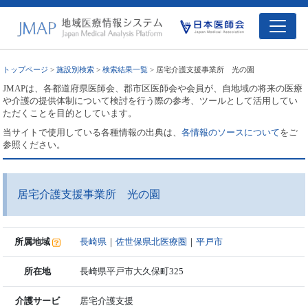
トップページ
>
施設別検索
>
検索結果一覧
> 居宅介護支援事業所 光の園
JMAPは、各都道府県医師会、郡市区医師会や会員が、自地域の将来の医療
や介護の提供体制について検討を行う際の参考、ツールとして活用してい
ただくことを目的としています。
当サイトで使用している各種情報の出典は、
各情報のソースについて
をご
参照ください。
居宅介護支援事業所 光の園
所属地域
長崎県
｜
佐世保県北医療圏
｜
平戸市
所在地
長崎県平戸市大久保町325
介護サービ
居宅介護支援