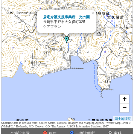
×
居宅介護支援事業所 光の園
長崎県平戸市大久保町325
ケアプラン
+
−
国土地理院
Shoreline data is derived from: United States. National Imagery and Mapping Agency. "Vector Map Level 0
(VMAP0)." Bethesda, MD: Denver, CO: The Agency; USGS Information Services, 1997.
全施設表示
一般診療所
歯科
病院