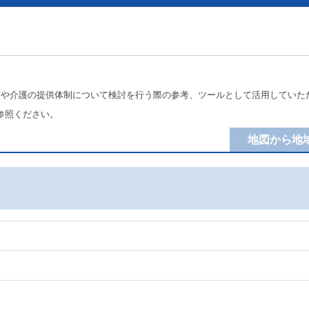
療や介護の提供体制について検討を行う際の参考、ツールとして活用していた
参照ください。
地図から地