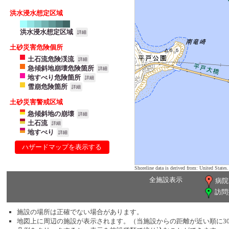
洪水浸水想定区域
洪水浸水想定区域
詳細
土砂災害危険個所
土石流危険渓流
詳細
急傾斜地崩壊危険箇所
詳細
地すべり危険箇所
詳細
雪崩危険箇所
詳細
土砂災害警戒区域
急傾斜地の崩壊
詳細
土石流
詳細
地すべり
詳細
ハザードマップを表示する
Shoreline data is derived from: United Sta
全施設表示
病院
訪問
施設の場所は正確でない場合があります。
地図上に周辺の施設が表示されます。（当施設からの距離が近い順に3