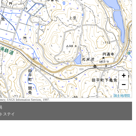
+
−
国土地理院
ency; USGS Information Services, 1997.
局
トステイ