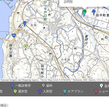
訪問型
tes. National Imagery and Mapping Agency. "Vector Map Level 0 (VMAP0)." Bethesda, MD: Denver, CO: The Ag
一般診療所
歯科
薬
型
通所型
入所型
ケアプラン
ショー
0施設）