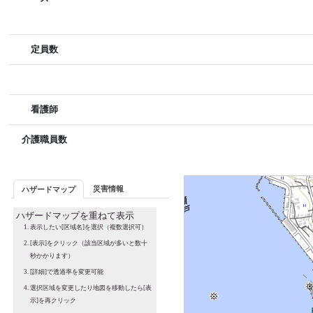
定員数
看護師
介護職員数
災害情報
ハザードマップ
ハザードマップを重ねて表示
表示したい[区域名]を選択（複数選択可）
[表示]をクリック（該当区域が多いと数十
秒かかります）
[詳細]で透過率を変更可能
選択区域を変更したり地図を移動したら[表
示]を再クリック