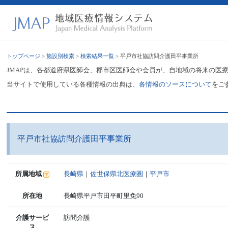
トップページ
>
施設別検索
>
検索結果一覧
> 平戸市社協訪問介護田平事業所
JMAPは、各都道府県医師会、郡市区医師会や会員が、自地域の将来の医
当サイトで使用している各種情報の出典は、
各情報のソースについて
をご
平戸市社協訪問介護田平事業所
所属地域
長崎県
｜
佐世保県北医療圏
｜
平戸市
所在地
長崎県平戸市田平町里免90
介護サービ
訪問介護
ス