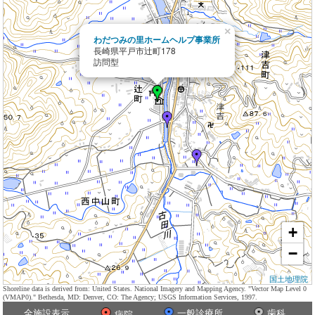
×
わだつみの里ホームヘルプ事業所
長崎県平戸市辻町178
訪問型
+
−
国土地理院
Shoreline data is derived from: United States. National Imagery and Mapping Agency. "Vector Map Level 0
(VMAP0)." Bethesda, MD: Denver, CO: The Agency; USGS Information Services, 1997.
全施設表示
一般診療所
歯科
病院