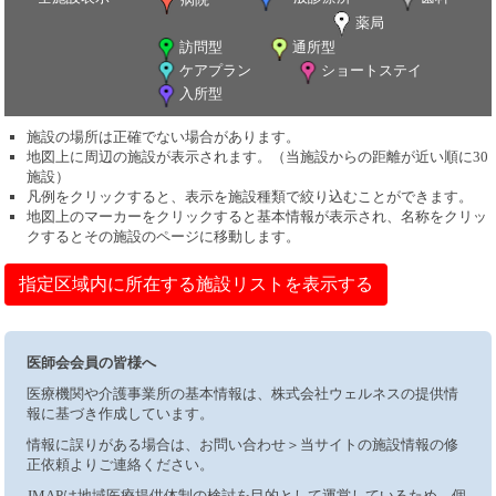
薬局
訪問型
通所型
ケアプラン
ショートステイ
入所型
施設の場所は正確でない場合があります。
地図上に周辺の施設が表示されます。（当施設からの距離が近い順に30
施設）
凡例をクリックすると、表示を施設種類で絞り込むことができます。
地図上のマーカーをクリックすると基本情報が表示され、名称をクリッ
クするとその施設のページに移動します。
指定区域内に所在する施設リストを表示する
医師会会員の皆様へ
医療機関や介護事業所の基本情報は、株式会社ウェルネスの提供情
報に基づき作成しています。
情報に誤りがある場合は、お問い合わせ＞当サイトの施設情報の修
正依頼よりご連絡ください。
JMAPは地域医療提供体制の検討を目的として運営しているため、個