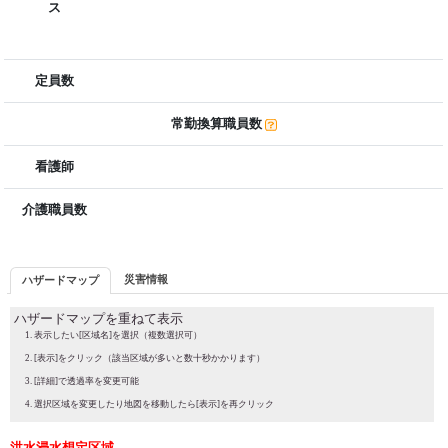
ス
定員数
常勤換算職員数
看護師
介護職員数
災害情報
ハザードマップ
ハザードマップを重ねて表示
表示したい[区域名]を選択（複数選択可）
[表示]をクリック（該当区域が多いと数十秒かかります）
[詳細]で透過率を変更可能
選択区域を変更したり地図を移動したら[表示]を再クリック
洪水浸水想定区域