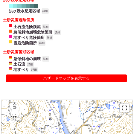
洪水浸水想定区域
詳細
土砂災害危険個所
土石流危険渓流
詳細
急傾斜地崩壊危険箇所
詳細
地すべり危険箇所
詳細
雪崩危険箇所
詳細
土砂災害警戒区域
急傾斜地の崩壊
詳細
土石流
詳細
地すべり
詳細
ハザードマップを表示する