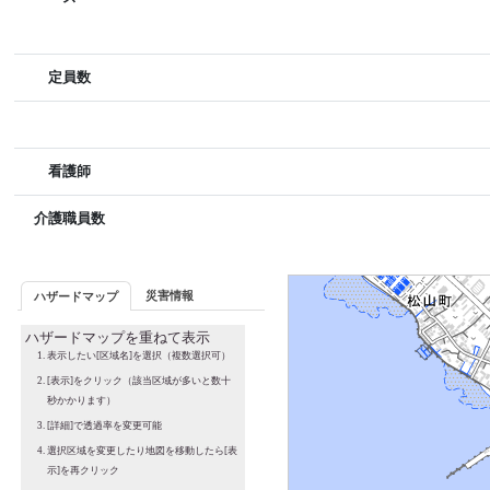
定員数
看護師
介護職員数
災害情報
ハザードマップ
ハザードマップを重ねて表示
表示したい[区域名]を選択（複数選択可）
[表示]をクリック（該当区域が多いと数十
秒かかります）
[詳細]で透過率を変更可能
選択区域を変更したり地図を移動したら[表
示]を再クリック