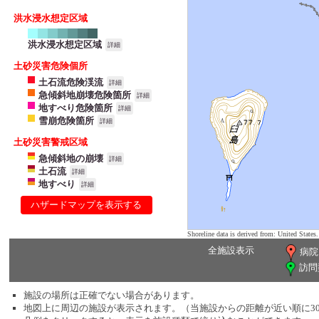
洪水浸水想定区域
洪水浸水想定区域
詳細
土砂災害危険個所
土石流危険渓流
詳細
急傾斜地崩壊危険箇所
詳細
地すべり危険箇所
詳細
雪崩危険箇所
詳細
土砂災害警戒区域
急傾斜地の崩壊
詳細
土石流
詳細
地すべり
詳細
ハザードマップを表示する
Shoreline data is derived from: United Sta
全施設表示
病院
訪問
施設の場所は正確でない場合があります。
地図上に周辺の施設が表示されます。（当施設からの距離が近い順に3