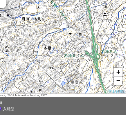
+
−
国土地理院
ency; USGS Information Services, 1997.
局
入所型