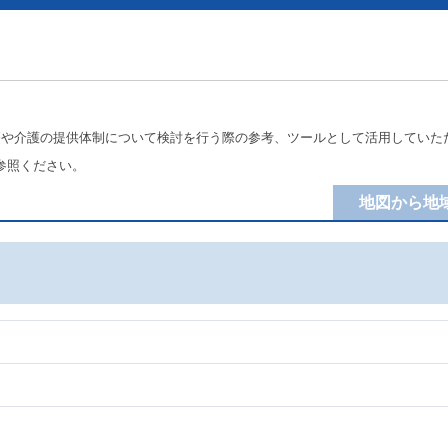
療や介護の提供体制について検討を行う際の参考、ツールとして活用していた
参照ください。
地図から地