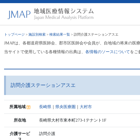
トップページ
>
施設別検索
>
検索結果一覧
> 訪問介護ステーションアスエ
JMAPは、各都道府県医師会、郡市区医師会や会員が、自地域の将来の医
当サイトで使用している各種情報の出典は、
各情報のソースについて
をご
訪問介護ステーションアスエ
所属地域
長崎県
｜
県央医療圏
｜
大村市
所在地
長崎県大村市東本町273-1テナント1F
介護サービ
訪問介護
ス