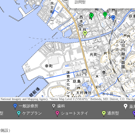
訪問型
tes. National Imagery and Mapping Agency. "Vector Map Level 0 (VMAP0)." Bethesda, MD: Denver, CO: The Ag
一般診療所
歯科
薬
型
ケアプラン
ショートステイ
通所型
0施設）