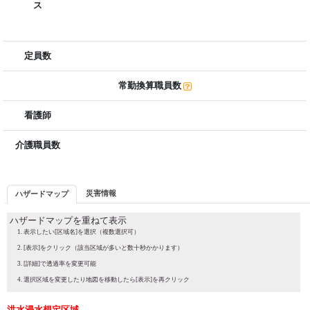
ス
定員数
常勤換算職員数
看護師
介護職員数
災害情報
ハザードマップ
ハザードマップを重ねて表示
表示したい[区域名]を選択（複数選択可）
[表示]をクリック（該当区域が多いと数十秒かかります）
[詳細]で透過率を変更可能
選択区域を変更したり地図を移動したら[表示]を再クリック
洪水浸水想定区域