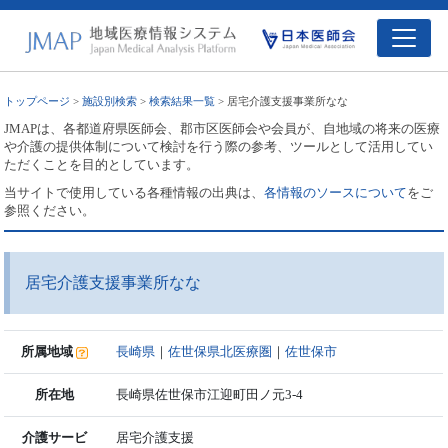
トップページ
>
施設別検索
>
検索結果一覧
> 居宅介護支援事業所なな
JMAPは、各都道府県医師会、郡市区医師会や会員が、自地域の将来の医療
や介護の提供体制について検討を行う際の参考、ツールとして活用してい
ただくことを目的としています。
当サイトで使用している各種情報の出典は、
各情報のソースについて
をご
参照ください。
居宅介護支援事業所なな
所属地域
長崎県
｜
佐世保県北医療圏
｜
佐世保市
所在地
長崎県佐世保市江迎町田ノ元3-4
介護サービ
居宅介護支援