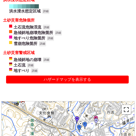
洪水浸水想定区域
詳細
土砂災害危険個所
土石流危険渓流
詳細
急傾斜地崩壊危険箇所
詳細
地すべり危険箇所
詳細
雪崩危険箇所
詳細
土砂災害警戒区域
急傾斜地の崩壊
詳細
土石流
詳細
地すべり
詳細
ハザードマップを表示する