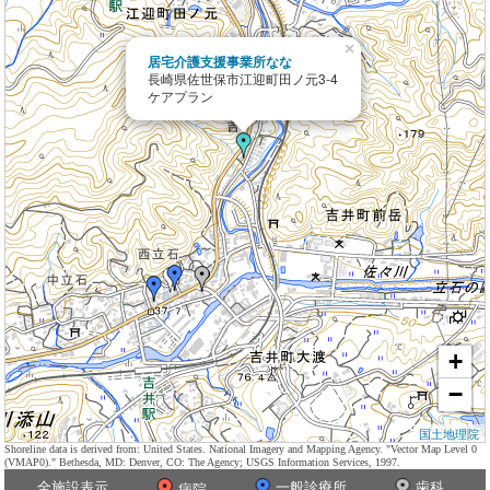
×
居宅介護支援事業所なな
長崎県佐世保市江迎町田ノ元3-4
ケアプラン
+
−
国土地理院
Shoreline data is derived from: United States. National Imagery and Mapping Agency. "Vector Map Level 0
(VMAP0)." Bethesda, MD: Denver, CO: The Agency; USGS Information Services, 1997.
全施設表示
一般診療所
歯科
病院