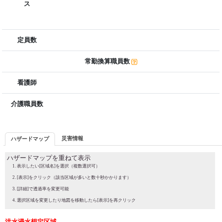
ス
定員数
常勤換算職員数
看護師
介護職員数
災害情報
ハザードマップ
ハザードマップを重ねて表示
表示したい[区域名]を選択（複数選択可）
[表示]をクリック（該当区域が多いと数十秒かかります）
[詳細]で透過率を変更可能
選択区域を変更したり地図を移動したら[表示]を再クリック
洪水浸水想定区域