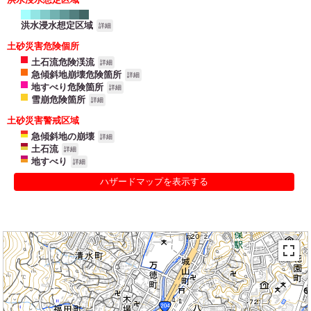
洪水浸水想定区域
詳細
土砂災害危険個所
土石流危険渓流
詳細
急傾斜地崩壊危険箇所
詳細
地すべり危険箇所
詳細
雪崩危険箇所
詳細
土砂災害警戒区域
急傾斜地の崩壊
詳細
土石流
詳細
地すべり
詳細
ハザードマップを表示する