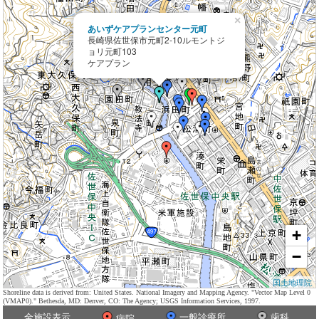
×
あいずケアプランセンター元町
長崎県佐世保市元町2-10ルモントジ
ョリ元町103
ケアプラン
+
−
国土地理院
Shoreline data is derived from: United States. National Imagery and Mapping Agency. "Vector Map Level 0
(VMAP0)." Bethesda, MD: Denver, CO: The Agency; USGS Information Services, 1997.
全施設表示
一般診療所
歯科
病院