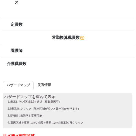
ス
定員数
常勤換算職員数
看護師
介護職員数
災害情報
ハザードマップ
ハザードマップを重ねて表示
表示したい[区域名]を選択（複数選択可）
[表示]をクリック（該当区域が多いと数十秒かかります）
[詳細]で透過率を変更可能
選択区域を変更したり地図を移動したら[表示]を再クリック
洪水浸水想定区域