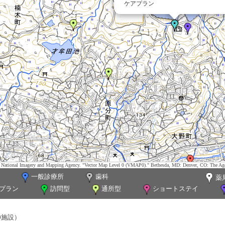
ケアプラン
tes. National Imagery and Mapping Agency. "Vector Map Level 0 (VMAP0)." Bethesda, MD: Denver, CO: The Ag
一般診療所
歯科
薬
プラン
訪問型
通所型
ショートステイ
0施設）