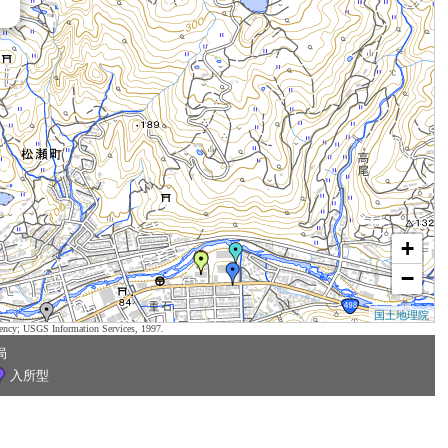
+
−
国土地理院
ency; USGS Information Services, 1997.
局
入所型