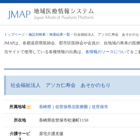
トップページ
>
施設別検索
>
検索結果一覧
> 社会福祉法人 アソカ仁寿会 あそかのも
JMAPは、各都道府県医師会、郡市区医師会や会員が、自地域の将来の医
当サイトで使用している各種情報の出典は、
各情報のソースについて
をご
社会福祉法人 アソカ仁寿会 あそかのもり
所属地域
長崎県
｜
佐世保県北医療圏
｜
佐世保市
所在地
長崎県佐世保市松瀬町1150
介護サービ
居宅介護支援
ス