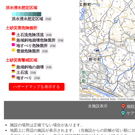
洪水浸水想定区域
洪水浸水想定区域
詳細
土砂災害危険個所
土石流危険渓流
詳細
急傾斜地崩壊危険箇所
詳細
地すべり危険箇所
詳細
雪崩危険箇所
詳細
土砂災害警戒区域
急傾斜地の崩壊
詳細
土石流
詳細
地すべり
詳細
ハザードマップを表示する
Shoreline data is derived from: United Sta
全施設表示
病院
ケア
施設の場所は正確でない場合があります。
地図上に周辺の施設が表示されます。（当施設からの距離が近い順に3