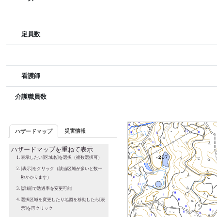
定員数
看護師
介護職員数
災害情報
ハザードマップ
ハザードマップを重ねて表示
表示したい[区域名]を選択（複数選択可）
[表示]をクリック（該当区域が多いと数十
秒かかります）
[詳細]で透過率を変更可能
選択区域を変更したり地図を移動したら[表
示]を再クリック