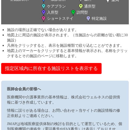
ケアプラン
通所型
入所型
訪問型
ショートステイ
特定施設
施設の場所は正確でない場合があります。
地図上に周辺の施設が表示されます。（当施設からの距離が近い順に30
施設）
凡例をクリックすると、表示を施設種類で絞り込むことができます。
地図上のマーカーをクリックすると基本情報が表示され、名称をクリッ
クするとその施設のページに移動します。
指定区域内に所在する施設リストを表示する
医師会会員の皆様へ
医療機関や介護事業所の基本情報は、株式会社ウェルネスの提供情
報に基づき作成しています。
情報に誤りがある場合は、お問い合わせ＞当サイトの施設情報の修
正依頼よりご連絡ください。
JMAPは地域医療提供体制の検討を目的として運営しているため、個
別医療機関の連絡先（電話番号やFAX番号）は表示しておりませ